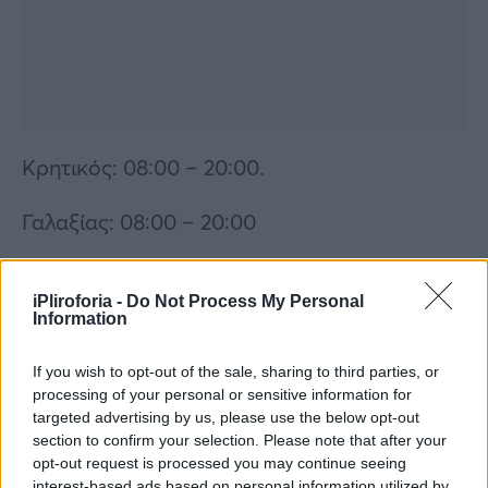
Κρητικός: 08:00 – 20:00.
Γαλαξίας: 08:00 – 20:00
Περισσότερες
Ειδήσεις σήμερα
iPliroforia -
Do Not Process My Personal
Information
Το Πάσχα συμβαίνουν θαύματα: Το Άγιο φως,
οι αιωρούμενες κανδήλες και οι θεραπείες
If you wish to opt-out of the sale, sharing to third parties, or
processing of your personal or sensitive information for
Άγιο Φως: Συγκλονίζει κάθε πιστό το θαύμα
targeted advertising by us, please use the below opt-out
section to confirm your selection. Please note that after your
με τον σχισμένο κίονα στην είσοδο του
opt-out request is processed you may continue seeing
Πανάγιου Τάφου
interest-based ads based on personal information utilized by