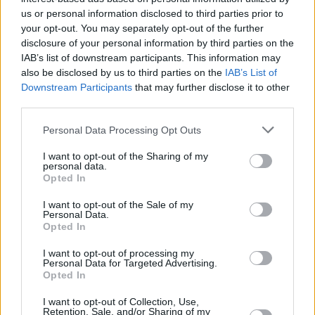
us or personal information disclosed to third parties prior to
«Δεν πήγα στον επιτάφιο, δεν έβαψα αυγά,
your opt-out. You may separately opt-out of the further
disclosure of your personal information by third parties on the
δεν θα κάνω πασχαλινό τραπέζι. Μαζεύω
IAB’s list of downstream participants. This information may
λεφτά για το ρεύμα…»
also be disclosed by us to third parties on the
IAB’s List of
Downstream Participants
that may further disclose it to other
third parties.
TAGS:
ΜΕΓΑΛΟ ΣΑΒΒΑΤΟ
Personal Data Processing Opt Outs
I want to opt-out of the Sharing of my
personal data.
Opted In
I want to opt-out of the Sale of my
Personal Data.
Opted In
I want to opt-out of processing my
Personal Data for Targeted Advertising.
Ακολουθήστε τις ειδήσεις του
Opted In
ipliroforia.gr στο Google News
I want to opt-out of Collection, Use,
Retention, Sale, and/or Sharing of my