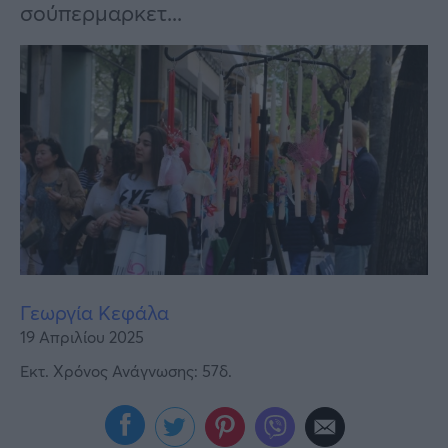
Υγεία
σούπερμαρκετ...
Γυναίκα
Καιρός
Γεωργία Κεφάλα
19 Απριλίου 2025
Εκτ. Χρόνος Ανάγνωσης: 57δ.