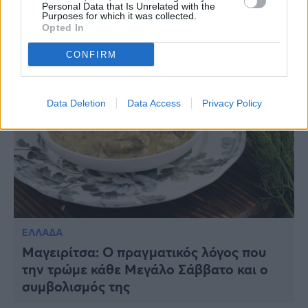
Personal Data that Is Unrelated with the
Purposes for which it was collected.
Opted In
ΔΙΑΒΑΣΤΕ ΑΚΟΜΗ
CONFIRM
Data Deletion
Data Access
Privacy Policy
ΕΛΛΑΔΑ
Μαγειρίτσα: Ο πραγματικός λόγος που
την τρώμε κάθε Μεγάλο Σάββατο και ο
συμβολισμός της