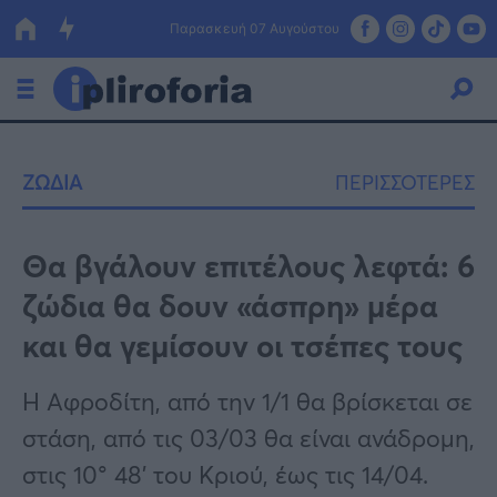
Παρασκευή 07 Αυγούστου
Ελλάδα
ΖΩΔΙΑ
ΠΕΡΙΣΣΟΤΕΡΕΣ
Οικονομία
Πολιτική
Θα βγάλουν επιτέλους λεφτά: 6
ζώδια θα δουν «άσπρη» μέρα
Τράπεζες
και θα γεμίσουν οι τσέπες τους
Επιδοτήσεις
Κόσμος
Η Αφροδίτη, από την 1/1 θα βρίσκεται σε
Lifestyle
ΕΣΠΑ
στάση, από τις 03/03 θα είναι ανάδρομη,
Αθλητικά
στις 10° 48’ του Κριού, έως τις 14/04.