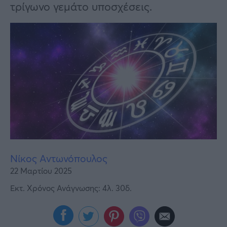
Υγεία
τρίγωνο γεμάτο υποσχέσεις.
Γυναίκα
Καιρός
Νίκος Αντωνόπουλος
22 Μαρτίου 2025
Εκτ. Χρόνος Ανάγνωσης: 4λ. 30δ.