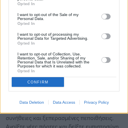
Opted In
Τοξότης
I want to opt-out of the Sale of my
Personal Data.
Opted In
Η εποχή των Διδύμων φέρνει αυξημένη τύχη
στον τομέα των σχέσεων για τους Τοξότες.
I want to opt-out of processing my
Personal Data for Targeted Advertising.
Με τη Νέα Σελήνη και τον Ερμή να φέρνουν
Opted In
νέα ενέργεια και διαύγεια, νιώθετε πιο
I want to opt-out of Collection, Use,
Retention, Sale, and/or Sharing of my
επικεντρωμένοι, κοινωνικοί και έτοιμοι να
Personal Data that Is Unrelated with the
Purposes for which it was collected.
επανασυνδεθείτε ουσιαστικά με τους γύρω
Opted In
σας.
CONFIRM
Ο Ιούνιος ευνοεί τη βαθύτερη σύνδεση, τη
συμφιλίωση και το φούντωμα του
Data Deletion
Data Access
Privacy Policy
ρομαντισμού. Ώρα να αφήσετε πίσω παλιές
συνήθειες και ξεπερασμένες πεποιθήσεις.
Ανοίξτε νέες πόρτες και δείξτε εμπιστοσύνη,