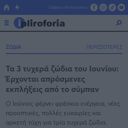
Σάββατο 08 Αυγούστου
Ελλάδα
ΖΩΔΙΑ
ΠΕΡΙΣΣΟΤΕΡΕΣ
Οικονομία
Πολιτική
Τα 3 τυχερά ζώδια του Ιουνίου:
Έρχονται απρόσμενες
Τράπεζες
εκπλήξεις από το σύμπαν
Επιδοτήσεις
Κόσμος
Ο Ιούνιος φέρνει φρέσκια ενέργεια, νέες
Lifestyle
ΕΣΠΑ
προοπτικές, πολλές ευκαιρίες και
Αθλητικά
αρκετή τύχη για τρία τυχερά ζώδια.