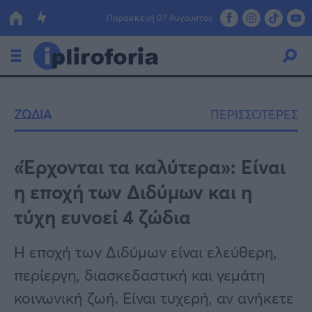
Παρασκευή 07 Αυγούστου
Ελλάδα
ΖΩΔΙΑ
ΠΕΡΙΣΣΟΤΕΡΕΣ
Οικονομία
Πολιτική
«Έρχονται τα καλύτερα»: Είναι
η εποχή των Διδύμων και η
Τράπεζες
τύχη ευνοεί 4 ζώδια
Επιδοτήσεις
Κόσμος
Η εποχή των Διδύμων είναι ελεύθερη,
Lifestyle
ΕΣΠΑ
περίεργη, διασκεδαστική και γεμάτη
Αθλητικά
κοινωνική ζωή. Είναι τυχερή, αν ανήκετε