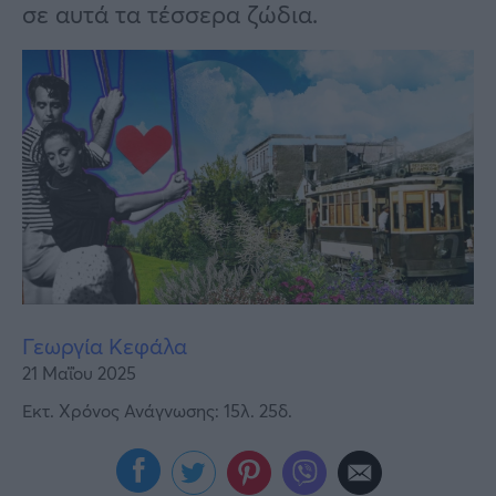
Υγεία
σε αυτά τα τέσσερα ζώδια.
Γυναίκα
Καιρός
Γεωργία Κεφάλα
21 Μαΐου 2025
Εκτ. Χρόνος Ανάγνωσης: 15λ. 25δ.