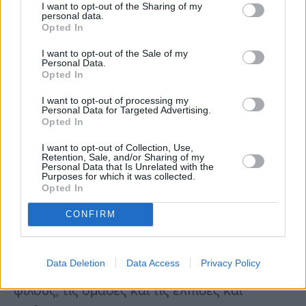
I want to opt-out of the Sharing of my
Δίδυμοι
personal data.
Opted In
Χρόνια πολλά, Δίδυμοι! Η τύχη σας ευνοεί
I want to opt-out of the Sale of my
Personal Data.
καθ’ όλη τη διάρκεια αυτής της περιόδου,
Opted In
καθώς η Νέα Σελήνη θα πραγματοποιηθεί
I want to opt-out of processing my
στο ζώδιό σας αυτόν τον μήνα — ένα
Personal Data for Targeted Advertising.
Opted In
φαινόμενο που μπορεί να θεωρηθεί ως
I want to opt-out of Collection, Use,
επαναφορά ή μια νέα αρχή. Η προσοχή
Retention, Sale, and/or Sharing of my
Personal Data that Is Unrelated with the
στρέφεται σε εσάς και σε όλα τα νέα
Purposes for which it was collected.
Opted In
ξεκινήματα που σας περιμένουν.
CONFIRM
Πρώτα απ’ όλα, η Αφροδίτη βρίσκεται αυτόν
τον μήνα στον Κριό, που αντιστοιχεί στον 11ο
Data Deletion
Data Access
Privacy Policy
οίκο σας — τον τομέα που σχετίζεται με τους
φίλους, τις ομάδες και τις ελπίδες και