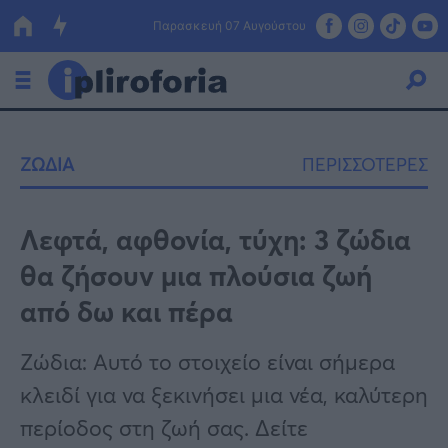
Παρασκευή 07 Αυγούστου
Ελλάδα
ΖΩΔΙΑ
ΠΕΡΙΣΣΟΤΕΡΕΣ
Οικονομία
Πολιτική
Λεφτά, αφθονία, τύχη: 3 ζώδια
θα ζήσουν μια πλούσια ζωή
Τράπεζες
από δω και πέρα
Επιδοτήσεις
Κόσμος
Ζώδια: Αυτό το στοιχείο είναι σήμερα
Lifestyle
ΕΣΠΑ
κλειδί για να ξεκινήσει μια νέα, καλύτερη
Αθλητικά
περίοδος στη ζωή σας. Δείτε