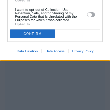
να την κάνετε σήμερα. Είστε φιλόδοξοι αλλά
Opted In
όχι απελπισμένοι, κι αυτή η ήρεμη ισορροπία
I want to opt-out of Collection, Use,
Retention, Sale, and/or Sharing of my
θα σας φανεί ιδιαίτερα χρήσιμη. Δεν είναι
Personal Data that Is Unrelated with the
Purposes for which it was collected.
κακό να θέλετε περισσότερα ούτε να τα
Opted In
κυνηγήσετε. Είναι η δική σας ζωή, που
CONFIRM
δικαιούστε να ζήσετε στο έπακρο.
Data Deletion
Data Access
Privacy Policy