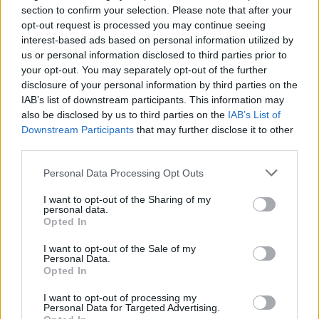
section to confirm your selection. Please note that after your
opt-out request is processed you may continue seeing
interest-based ads based on personal information utilized by
us or personal information disclosed to third parties prior to
your opt-out. You may separately opt-out of the further
disclosure of your personal information by third parties on the
IAB’s list of downstream participants. This information may
also be disclosed by us to third parties on the
IAB’s List of
Downstream Participants
that may further disclose it to other
third parties.
Personal Data Processing Opt Outs
Το Θερινό Ηλιοστάσιο θα κάνει θαύματα για
I want to opt-out of the Sharing of my
personal data.
την καριέρα σας. Από σήμερα θα πάρετε μια
Opted In
ιδέα του τι ακριβώς θα συμβεί: θα
I want to opt-out of the Sale of my
βεβαιωθείτε ότι σας περιμένει μια εποχή
Personal Data.
Opted In
αφθονίας. Αρκεί μία σωστή κίνηση για να
απογειώσει την καριέρα σας. Μη διστάσετε
I want to opt-out of processing my
Personal Data for Targeted Advertising.