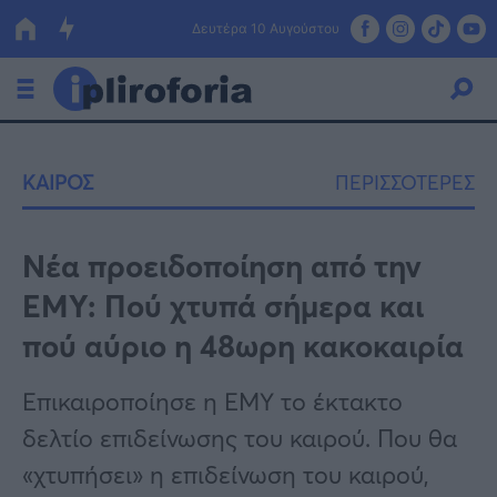
Δευτέρα 10 Αυγούστου
Ελλάδα
ΚΑΙΡΟΣ
ΠΕΡΙΣΣΟΤΕΡΕΣ
Οικονομία
Πολιτική
Νέα προειδοποίηση από την
ΕΜΥ: Πού χτυπά σήμερα και
Τράπεζες
πού αύριο η 48ωρη κακοκαιρία
Επιδοτήσεις
Κόσμος
Επικαιροποίησε η ΕΜΥ το έκτακτο
Lifestyle
ΕΣΠΑ
δελτίο επιδείνωσης του καιρού. Που θα
Αθλητικά
«χτυπήσει» η επιδείνωση του καιρού,