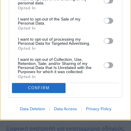
κεραυνών, ακόμη και χαλάζι.
personal data.
Opted In
Τα φαινόμενα αυτά εμφανίζουν αυξημένες
I want to opt-out of the Sale of my
Personal Data.
πιθανότητες να εκδηλωθούν προς τα
Opted In
κεντρικά και βόρεια ηπειρωτικά, το δυτικό
I want to opt-out of processing my
βορειοδυτικό Αιγαίο, αλλά και το εσωτερικό
Personal Data for Targeted Advertising.
Opted In
της Πελοποννήσου.
I want to opt-out of Collection, Use,
Retention, Sale, and/or Sharing of my
Περισσότερες
Ειδήσεις σήμερα
Personal Data that Is Unrelated with the
Purposes for which it was collected.
Opted In
Έρευνα έδειξε σοβαρό κίνδυνο: Πετάξτε
CONFIRM
άμεσα αυτά τα κουτάλια από την κουζίνα
Κουνούπια: 9 μυστικά για να τα κρατήσετε
Data Deletion
Data Access
Privacy Policy
μακριά σας αυτό το καλοκαίρι
Ξαφνική ανατροπή για εκατομμύρια οδηγούς: