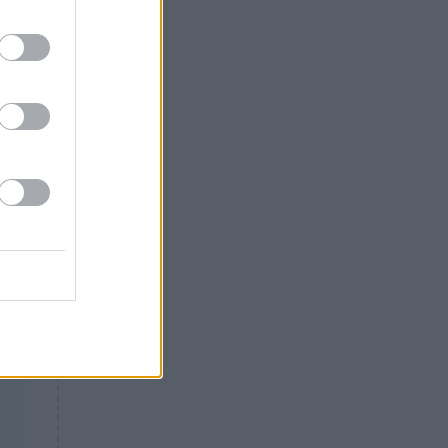
Θλίψη: Έφυγε από τη ζωή
γνωστός Έλληνας ηθοποιός
ς