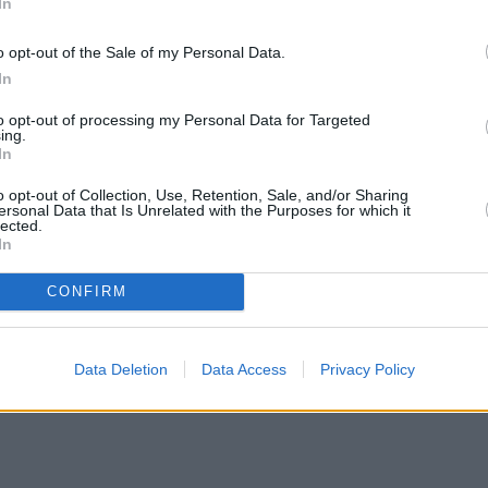
In
ες αλλαγές
o opt-out of the Sale of my Personal Data.
In
to opt-out of processing my Personal Data for Targeted
που σίγουρα δεν θα μπορέσετε να κρυφτείτε από
ing.
In
το παρασκήνιο και να επιστρέψετε αργότερα στην
ιες θα σας βρουν. Η μοίρα ετοιμάζει μια ειδική
o opt-out of Collection, Use, Retention, Sale, and/or Sharing
ersonal Data that Is Unrelated with the Purposes for which it
ένα φανταστικό τέλος της άνοιξης. Ο Μάιος θα σα
lected.
In
ην ανησυχείτε.
CONFIRM
Data Deletion
Data Access
Privacy Policy