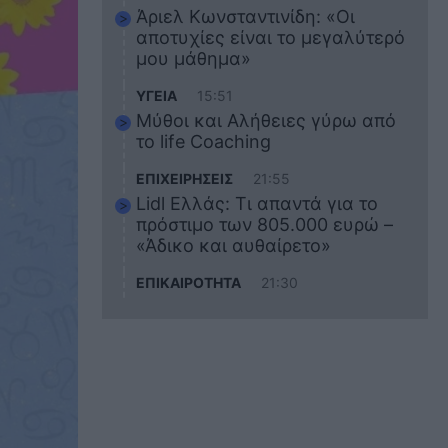
Άριελ Κωνσταντινίδη: «Οι
αποτυχίες είναι το μεγαλύτερό
μου μάθημα»
ΥΓΕΙΑ
15:51
Μύθοι και Αλήθειες γύρω από
το life Coaching
ΕΠΙΧΕΙΡΗΣΕΙΣ
21:55
Lidl Ελλάς: Τι απαντά για το
πρόστιμο των 805.000 ευρώ –
«Άδικο και αυθαίρετο»
ΕΠΙΚΑΙΡΟΤΗΤΑ
21:30
Στο εκπαιδευτικό του ταξίδι
σκοτώθηκε ο 20χρονος
ναυτικός του Blue Star Chios –
Πώς έγινε το τραγικό
δυστύχημα
ΖΩΔΙΑ
21:10
Αυτά τα 3 ζώδια θα πετύχουν