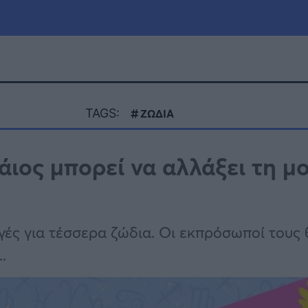
μία
Πολιτική
Τράπεζες
TAGS:
ΖΩΔΙΑ
Επιδοτήσεις
le
Αθλητικά
άιος μπορεί να αλλάξει τη μ
ΕΣΠΑ
α
Καιρός
γές για τέσσερα ζώδια. Οι εκπρόσωποί τους 
.