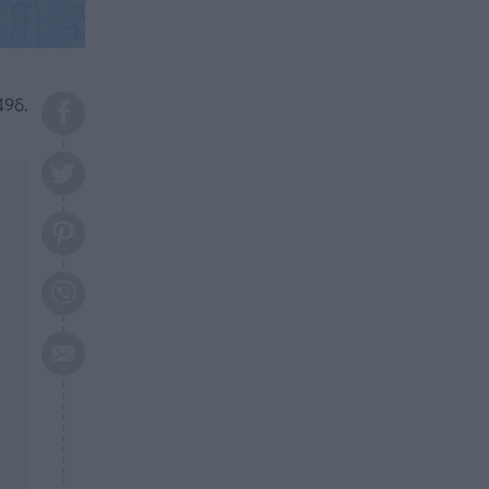
το 2026: Πότε θα έρθει η
μεγάλη αλλαγή
ΕΠΙΚΑΙΡΟΤΗΤΑ
20:45
Τραγωδία στη Λάρισα: Νεκρός
49δ.
50χρονος με αδιανόητο τρόπο
ΥΓΕΙΑ
20:20
Ελάχιστοι τη γνωρίζουν: Η
βιταμίνη που καταπολεμά
κατάθλιψη, κούραση, κόπωση
ΕΠΙΚΑΙΡΟΤΗΤΑ
19:50
ΕΚΤΑΚΤΟ: Σεισμός τώρα στην
Αττική
ΕΠΙΚΑΙΡΟΤΗΤΑ
19:20
«Συναγερμός» τώρα στη
Γλυφάδα
ΕΠΙΚΑΙΡΟΤΗΤΑ
18:45
Θλίψη: Πέθανε πολύτεκνη