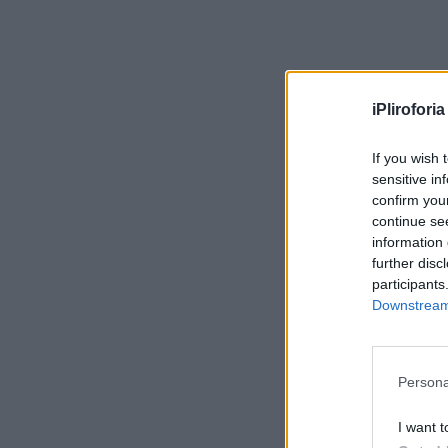
iPliroforia
If you wish 
sensitive in
confirm you
continue se
information 
further disc
participants
Downstream 
Persona
I want t