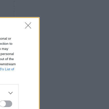
«ενόχληση» με τους πολίτες
για τα Τέμπη- «Αυτή η χώρα
είχε και άλλα δυστυχήματα»
ΠΙΣΤΗ
16:09
Μήτηρ του Ιησού: Προσευχή
στην Παναγία για τις δύσκολες
στιγμές
sonal or
ection to
ΥΓΕΙΑ
15:42
ou may
Συναγερμός στις ευρωπαϊκές
 personal
αγορές: Ανακαλούνται
out of the
πεπόνια και σταφύλια με
 downstream
φυτοφάρμακα
B’s List of
GOSSIP
15:12
Νεφέλη Μεγκ: Το βίντεο για τη
Σίσσυ Χρηστίδου έφερε
αντιδράσεις – «Είμαστε ok με
τα ενέσιμα;»
ΕΛΛΑΔΑ
14:46