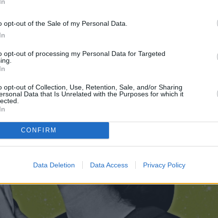
In
έρουμε, προς αποφυγή παρεξηγήσεως)
o opt-out of the Sale of my Personal Data.
In
to opt-out of processing my Personal Data for Targeted
ing.
In
o opt-out of Collection, Use, Retention, Sale, and/or Sharing
ersonal Data that Is Unrelated with the Purposes for which it
lected.
In
CONFIRM
Data Deletion
Data Access
Privacy Policy