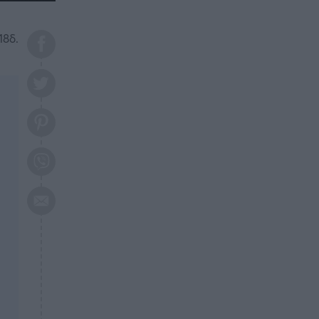
το 2026: Πότε θα έρθει η
μεγάλη αλλαγή
18δ.
ΕΠΙΚΑΙΡΟΤΗΤΑ
20:45
Τραγωδία στη Λάρισα: Νεκρός
50χρονος με αδιανόητο τρόπο
ΥΓΕΙΑ
20:20
Ελάχιστοι τη γνωρίζουν: Η
βιταμίνη που καταπολεμά
κατάθλιψη, κούραση, κόπωση
ΕΠΙΚΑΙΡΟΤΗΤΑ
19:50
ΕΚΤΑΚΤΟ: Σεισμός τώρα στην
Αττική
ΕΠΙΚΑΙΡΟΤΗΤΑ
19:20
«Συναγερμός» τώρα στη
Γλυφάδα
ΕΠΙΚΑΙΡΟΤΗΤΑ
18:45
Θλίψη: Πέθανε πολύτεκνη