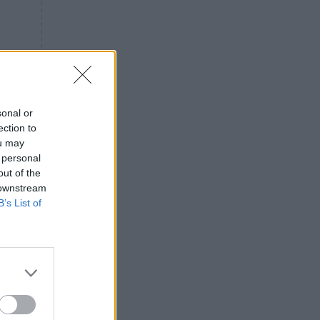
«ενόχληση» με τους πολίτες
για τα Τέμπη- «Αυτή η χώρα
είχε και άλλα δυστυχήματα»
ΠΙΣΤΗ
16:09
Μήτηρ του Ιησού: Προσευχή
στην Παναγία για τις δύσκολες
στιγμές
sonal or
ection to
ΥΓΕΙΑ
15:42
ou may
Συναγερμός στις ευρωπαϊκές
 personal
αγορές: Ανακαλούνται
out of the
πεπόνια και σταφύλια με
 downstream
φυτοφάρμακα
B’s List of
GOSSIP
15:12
Νεφέλη Μεγκ: Το βίντεο για τη
Σίσσυ Χρηστίδου έφερε
αντιδράσεις – «Είμαστε ok με
τα ενέσιμα;»
ΕΛΛΑΔΑ
14:46