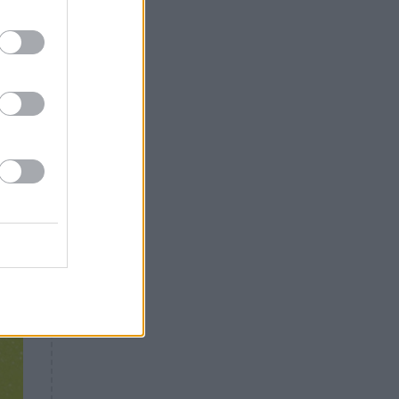
Θλίψη: Έφυγε από τη ζωή
γνωστός Έλληνας ηθοποιός