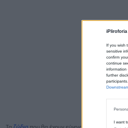
iPliroforia
If you wish 
sensitive in
confirm you
continue se
information 
further disc
participants
Downstream 
Persona
I want t
Τα
ζώδια
που θα έχουν εύνοια τον Μάιο δεν είνα