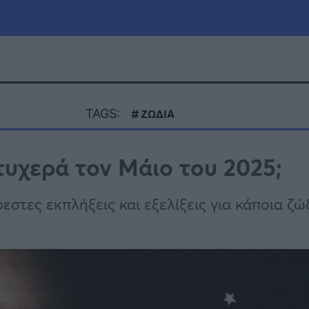
μία
Πολιτική
Τράπεζες
TAGS:
ΖΩΔΙΑ
Επιδοτήσεις
le
Αθλητικά
 τυχερά τον Μάιο του 2025;
ΕΣΠΑ
α
Καιρός
στες εκπλήξεις και εξελίξεις για κάποια ζώ