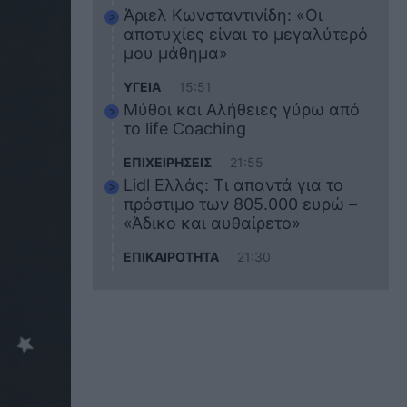
Άριελ Κωνσταντινίδη: «Οι
αποτυχίες είναι το μεγαλύτερό
μου μάθημα»
ΥΓΕΙΑ
15:51
Μύθοι και Αλήθειες γύρω από
το life Coaching
ΕΠΙΧΕΙΡΗΣΕΙΣ
21:55
Lidl Ελλάς: Τι απαντά για το
πρόστιμο των 805.000 ευρώ –
«Άδικο και αυθαίρετο»
ΕΠΙΚΑΙΡΟΤΗΤΑ
21:30
Στο εκπαιδευτικό του ταξίδι
σκοτώθηκε ο 20χρονος
ναυτικός του Blue Star Chios –
Πώς έγινε το τραγικό
δυστύχημα
ΖΩΔΙΑ
21:10
Αυτά τα 3 ζώδια θα πετύχουν