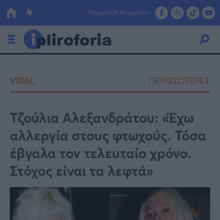
Πέμπτη 06 Αυγούστου
Ελλάδα
VIRAL
ΠΕΡΙΣΣΟΤΕΡΕΣ
Οικονομία
Πολιτική
Τζούλια Αλεξανδράτου: «Έχω
αλλεργία στους φτωχούς. Τόσα
Τράπεζες
έβγαλα τον τελευταίο χρόνο.
Επιδοτήσεις
Κόσμος
Στόχος είναι τα λεφτά»
Lifestyle
ΕΣΠΑ
Αθλητικά