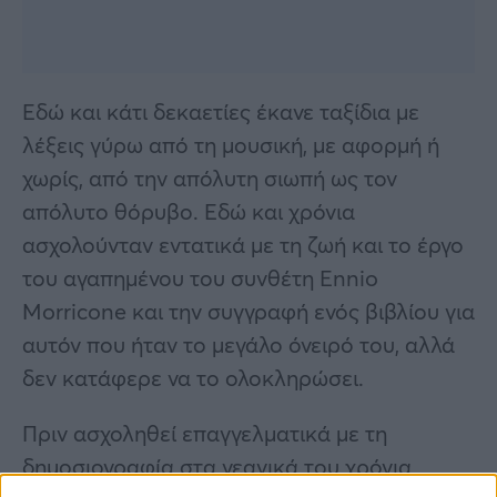
Εδώ και κάτι δεκαετίες έκανε ταξίδια με
λέξεις γύρω από τη μουσική, με αφορμή ή
χωρίς, από την απόλυτη σιωπή ως τον
απόλυτο θόρυβο. Εδώ και χρόνια
ασχολούνταν εντατικά με τη ζωή και το έργο
του αγαπημένου του συνθέτη Ennio
Morricone και την συγγραφή ενός βιβλίου για
αυτόν που ήταν το μεγάλο όνειρό του, αλλά
δεν κατάφερε να το ολοκληρώσει.
Πριν ασχοληθεί επαγγελματικά με τη
δημοσιογραφία στα νεανικά του χρόνια