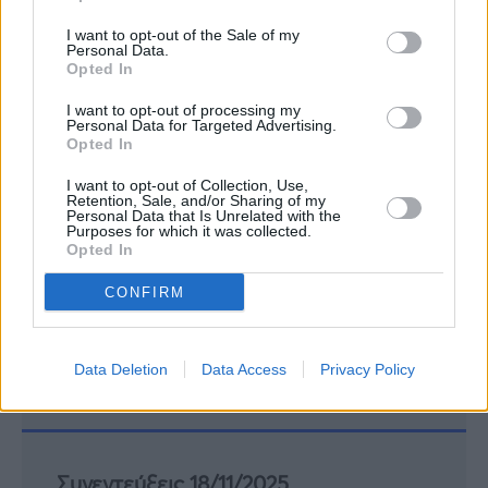
I want to opt-out of the Sale of my
Personal Data.
Opted In
I want to opt-out of processing my
Personal Data for Targeted Advertising.
Opted In
I want to opt-out of Collection, Use,
Retention, Sale, and/or Sharing of my
Personal Data that Is Unrelated with the
Purposes for which it was collected.
Opted In
CONFIRM
Συνεντεύξεις 18/11/2025
Δήμητρα Δερζέκου: «Λέω τη δική μου
Data Deletion
Data Access
Privacy Policy
αλήθεια»
Συνεντεύξεις 18/11/2025