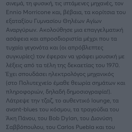
σινεμά, τη φυσική, τις ιπτάμενες μηχανές, τον
Ennio Morricone και, βέβαια, τα κορίτσια του
εξαταξίου Γυμνασίου Θηλέων Αγίων
Αναργύρων. Ακολούθησε μια επαγγελματική
ασάφεια και απροσδιοριστία μέχρι που τα
τυχαία γεγονότα και (οι απρόβλεπτες
συγκυρίες) τον έφεραν να γράφει μουσική με
λέξεις από τα τέλη της δεκαετίας του 1970.
Έχει σπουδάσει ηλεκτρολόγος μηχανικός
(στο Πολυτεχνείο έμαθε θεωρία σημάτων και
πληροφοριών, δηλαδή δημοσιογραφία!).
Λάτρεψε την τζαζ, το αυθεντικό lounge, τα
avant-blues του κόσμου, τα τραγούδια του
Άκη Πάνου, του Bob Dylan, του Διονύση
Σαββόπουλου, του Carlos Puebla και του