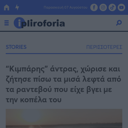
Παρασκευή 07 Αυγούστου
Ελλάδα
STORIES
ΠΕΡΙΣΣΟΤΕΡΕΣ
Οικονομία
Πολιτική
“Κιμπάρης” άντρας, χώρισε και
ζήτησε πίσω τα μισά λεφτά από
Τράπεζες
τα ραντεβού που είχε βγει με
Επιδοτήσεις
Κόσμος
την κοπέλα του
Lifestyle
ΕΣΠΑ
Αθλητικά