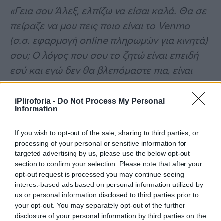
«Γεια σου Άλεξ, ελπίζω να είσαι καλά. Θα σε
πείραζε να μου πεις ποιο είναι το Venmo
(σ.σ. εφαρμογή online πληρωμών για κινητά)
σου; Ο λόγος που σου το ζητώ είναι επειδή
εσύ και εγώ δεν θα βλεπόμαστε πια, είναι
δίκαιο να αξιώνω να μοιραστούμε τα έξοδα
από τις φορές που βγήκαμε. Πιστεύω ότι
iPliroforia -
Do Not Process My Personal
Information
συνολικά ήταν τρεις φορές που πήγαμε σε
μπαρ και εστιατόρια, όπου πλήρωσα και για
If you wish to opt-out of the sale, sharing to third parties, or
τους δυο μας κάθε φορά. Θα έλεγα ότι τα 35
processing of your personal or sensitive information for
targeted advertising by us, please use the below opt-out
δολάρια είναι κάτι περισσότερο από δίκαια
section to confirm your selection. Please note that after your
για το φαγητό και τα ποτά που πήραμε κατά
opt-out request is processed you may continue seeing
interest-based ads based on personal information utilized by
τη διάρκεια αυτών των ραντεβού. Θεωρώ ότι
us or personal information disclosed to third parties prior to
ως ένα δίκαιο κορίτσι, θα σκεφτείς να μου
your opt-out. You may separately opt-out of the further
επιστρέψεις τα χρήματα. Ευχαριστώ!».
disclosure of your personal information by third parties on the