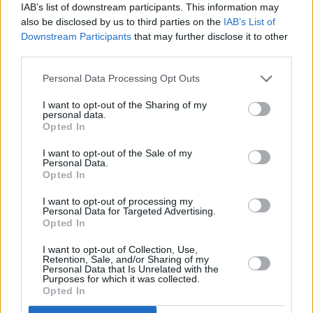
IAB’s list of downstream participants. This information may
also be disclosed by us to third parties on the
IAB’s List of
Ωστόσο, η Άλεξ Κόλμποθ δεν είδε με καλό
Downstream Participants
that may further disclose it to other
μάτι το αίτημα, καθώς μοιράστηκε ένα gif
third parties.
από την ταινία «Μπαμπούλας Α.Ε.» με τη
Personal Data Processing Opt Outs
λεζάντα: «Πώς θα κοιμηθώ απόψε
I want to opt-out of the Sharing of my
γνωρίζοντας ότι έχω ακόμα αυτά τα 35
personal data.
Opted In
δολάρια;».
I want to opt-out of the Sale of my
Personal Data.
Όταν χρήστες στο Twitter την ρώτησαν εάν
Opted In
προσφέρθηκε να πληρώσει, εκείνη απάντησε
I want to opt-out of processing my
καταφατικά. Ως επί το πλείστον, οι χρήστες
Personal Data for Targeted Advertising.
Opted In
του Twitter φαίνεται να συμφωνούν μαζί της.
I want to opt-out of Collection, Use,
Retention, Sale, and/or Sharing of my
TAGS:
Personal Data that Is Unrelated with the
Purposes for which it was collected.
ΡΑΝΤΕΒΟΥ
ΧΡΗΜΑΤΑ
Opted In