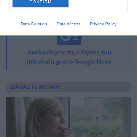
CONFIRM
Data Deletion
Data Access
Privacy Policy
Ακολουθήστε τις ειδήσεις του
ipliroforia.gr στο Google News
ΔΙΑΒΑΣΤΕ ΑΚΟΜΗ