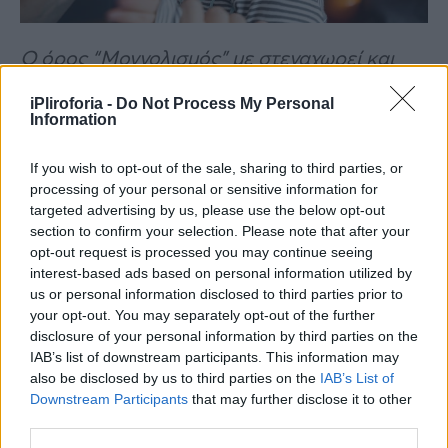
Ο όρος “Μογγολισμός” με στεναχωρεί και
είναι ανεπίτρεπτος και επιστημονικά
iPliroforia -
Do Not Process My Personal
απαράδεκτος. Αλλά παρ’ όλα αυτά αγαπώ
Information
και σχολιάζω και καταλαβαίνω και μαθαίνω
If you wish to opt-out of the sale, sharing to third parties, or
και νιώθω, ελάτε να συζητήσουμε αλλά όσο
processing of your personal or sensitive information for
δυνατόν πιο απλά, και δεν θέλω να είσαι
targeted advertising by us, please use the below opt-out
section to confirm your selection. Please note that after your
λυπημένος για μένα. Είμαι γλυκός σαν εσένα
opt-out request is processed you may continue seeing
αν με αγαπάς λίγο θα σ ΄αγαπώ πολύ. “Δίδαξε
interest-based ads based on personal information utilized by
στα παιδιά σου να είναι ευγνώμονες… και να
us or personal information disclosed to third parties prior to
your opt-out. You may separately opt-out of the further
δέχονται τη διαφορετικότητα για να αλλάξει
disclosure of your personal information by third parties on the
ο κόσμος” – Σωτήρης Καλκατζάκος».
IAB’s list of downstream participants. This information may
also be disclosed by us to third parties on the
IAB’s List of
Downstream Participants
that may further disclose it to other
third parties.