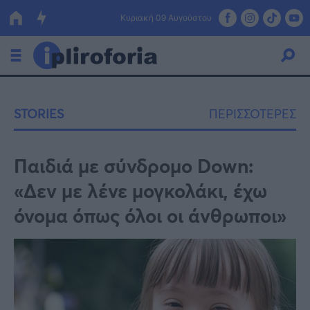
Κυριακή 09 Αυγούστου
Ελλάδα
STORIES
ΠΕΡΙΣΣΟΤΕΡΕΣ
Οικονομία
Πολιτική
Παιδιά με σύνδρομο Down:
«Δεν με λένε μογκολάκι, έχω
Τράπεζες
όνομα όπως όλοι οι άνθρωποι»
Επιδοτήσεις
Κόσμος
Lifestyle
ΕΣΠΑ
Αθλητικά