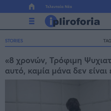
Τελευταία Νέα
Ελλάδα
Οικονο
STORIES
TAG
Κόσμος
Lifesty
«8 χρονών, Τρόφιμη Ψυχιατ
αυτό, καμία μάνα δεν είναι 
Υγεία
Γυναίκ