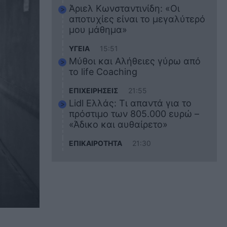
Άριελ Κωνσταντινίδη: «Οι
αποτυχίες είναι το μεγαλύτερό
μου μάθημα»
ΥΓΕΙΑ
15:51
Μύθοι και Αλήθειες γύρω από
το life Coaching
ΕΠΙΧΕΙΡΗΣΕΙΣ
21:55
Lidl Ελλάς: Τι απαντά για το
πρόστιμο των 805.000 ευρώ –
«Άδικο και αυθαίρετο»
ΕΠΙΚΑΙΡΟΤΗΤΑ
21:30
Στο εκπαιδευτικό του ταξίδι
σκοτώθηκε ο 20χρονος
ναυτικός του Blue Star Chios –
Πώς έγινε το τραγικό
δυστύχημα
ΖΩΔΙΑ
21:10
Αυτά τα 3 ζώδια θα πετύχουν