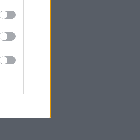
Θλίψη: Έφυγε από τη ζωή
γνωστός Έλληνας ηθοποιός