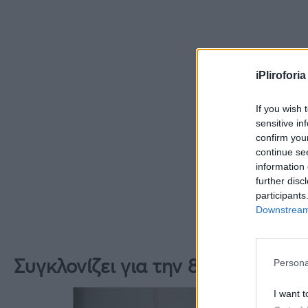
iPliroforia
If you wish 
sensitive in
confirm you
continue se
information 
further disc
participants
Downstream 
Συγκλονίζει για την 8χρονη κόρη 
Persona
I want t