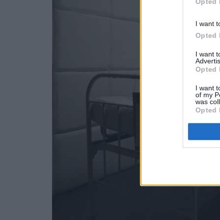
Opted 
I want t
Opted 
I want 
Advertis
Opted 
I want t
of my P
was col
Opted 