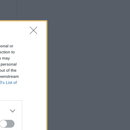
«ενόχληση» με τους πολίτες
για τα Τέμπη- «Αυτή η χώρα
είχε και άλλα δυστυχήματα»
ΠΙΣΤΗ
16:09
Μήτηρ του Ιησού: Προσευχή
στην Παναγία για τις δύσκολες
στιγμές
sonal or
ection to
ΥΓΕΙΑ
15:42
ou may
Συναγερμός στις ευρωπαϊκές
 personal
αγορές: Ανακαλούνται
out of the
πεπόνια και σταφύλια με
 downstream
φυτοφάρμακα
B’s List of
GOSSIP
15:12
Νεφέλη Μεγκ: Το βίντεο για τη
Σίσσυ Χρηστίδου έφερε
αντιδράσεις – «Είμαστε ok με
τα ενέσιμα;»
ΕΛΛΑΔΑ
14:46