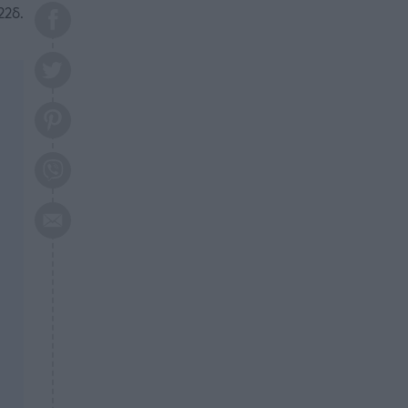
το 2026: Πότε θα έρθει η
22δ.
μεγάλη αλλαγή
ΕΠΙΚΑΙΡΟΤΗΤΑ
20:45
Τραγωδία στη Λάρισα: Νεκρός
50χρονος με αδιανόητο τρόπο
ΥΓΕΙΑ
20:20
Ελάχιστοι τη γνωρίζουν: Η
βιταμίνη που καταπολεμά
κατάθλιψη, κούραση, κόπωση
ΕΠΙΚΑΙΡΟΤΗΤΑ
19:50
ΕΚΤΑΚΤΟ: Σεισμός τώρα στην
Αττική
ΕΠΙΚΑΙΡΟΤΗΤΑ
19:20
«Συναγερμός» τώρα στη
Γλυφάδα
ΕΠΙΚΑΙΡΟΤΗΤΑ
18:45
Θλίψη: Πέθανε πολύτεκνη