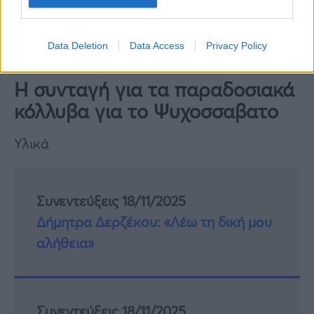
Data Deletion
Data Access
Privacy Policy
Η συνταγή για τα παραδοσιακά
κόλλυβα για το Ψυχοσσαβατο
Υλικά
Συνεντεύξεις 18/11/2025
Δήμητρα Δερζέκου: «Λέω τη δική μου
αλήθεια»
Συνεντεύξεις 18/11/2025