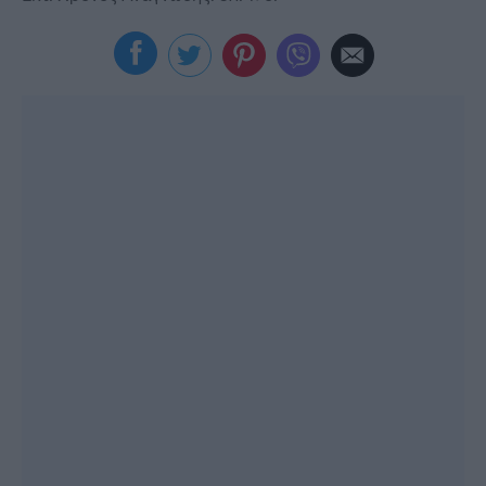
Viral
Κουζίνα
Ζώδια
Pet
Πίστη