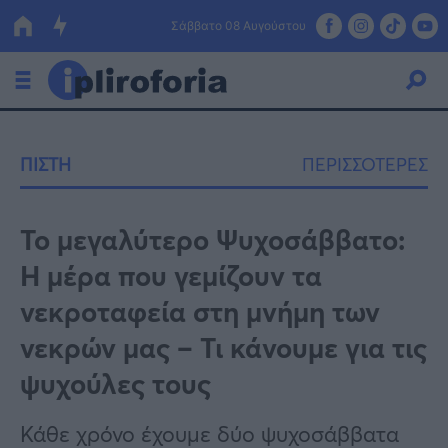
Σάββατο 08 Αυγούστου
Ελλάδα
ΠΙΣΤΗ
ΠΕΡΙΣΣΟΤΕΡΕΣ
Οικονομία
Πολιτική
Το μεγαλύτερο Ψυχοσάββατο:
Η μέρα που γεμίζουν τα
Τράπεζες
νεκροταφεία στη μνήμη των
Επιδοτήσεις
Κόσμος
νεκρών μας – Τι κάνουμε για τις
Lifestyle
ΕΣΠΑ
ψυχούλες τους
Αθλητικά
Κάθε χρόνο έχουμε δύο ψυχοσάββατα