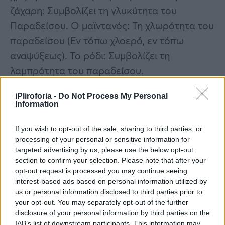
ζάχαρη: Συμβολίζει τη γλυκύτητα του
Παραδείσου. Ο μαϊντανός: Τη χλωρότητα του
παραδείσου (Εν τόπω χλοερό, εν τόπω
αναψύξεως). Το ρόδι: Συμβολίζει τη
λαμπρότητα του παραδείσου.
Από εκεί και ύστερα προσθέτουμε διάφορα
iPliroforia -
Do Not Process My Personal
Information
άλλα υλικά για γεύση και άρωμα. Δικής μας
αρεσκείας. Το σιτάρι θα πρέπει να είναι από
If you wish to opt-out of the sale, sharing to third parties, or
μακρόστενο καρπό και όχι αποφλοιωμένο
processing of your personal or sensitive information for
targeted advertising by us, please use the below opt-out
διότι το αποφλοιωμένο λασπώνει, σφίγγει,
section to confirm your selection. Please note that after your
ξυνίζει και ερεθίζει το στομάχι.
opt-out request is processed you may continue seeing
interest-based ads based on personal information utilized by
us or personal information disclosed to third parties prior to
your opt-out. You may separately opt-out of the further
disclosure of your personal information by third parties on the
IAB’s list of downstream participants. This information may