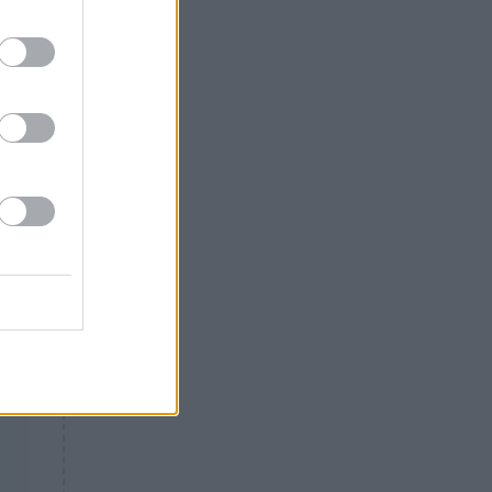
Θλίψη: Έφυγε από τη ζωή
γνωστός Έλληνας ηθοποιός
ς –