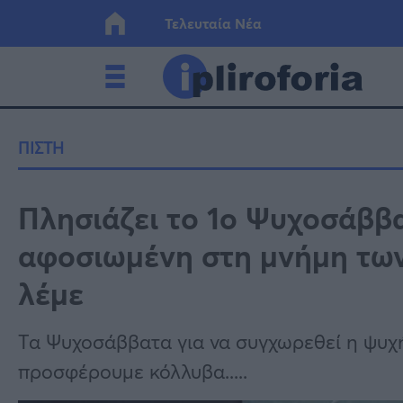
Τελευταία Νέα
Ελλάδα
Οικονο
ΠΙΣΤΗ
Κόσμος
Lifesty
Πλησιάζει το 1ο Ψυχοσάββα
αφοσιωμένη στη μνήμη των
Υγεία
Γυναίκ
λέμε
Τα Ψυχοσάββατα για να συγχωρεθεί η ψυχ
προσφέρουμε κόλλυβα.....