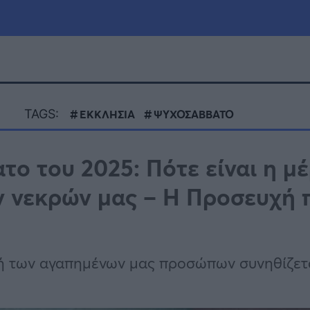
μία
Πολιτική
Τράπεζες
TAGS:
ΕΚΚΛΗΣΙΑ
ΨΥΧΟΣΑΒΒΑΤΟ
Επιδοτήσεις
le
Αθλητικά
το του 2025: Πότε είναι η μ
ΕΣΠΑ
 νεκρών μας – Η Προσευχή 
α
Καιρός
ή των αγαπημένων μας προσώπων συνηθίζετ