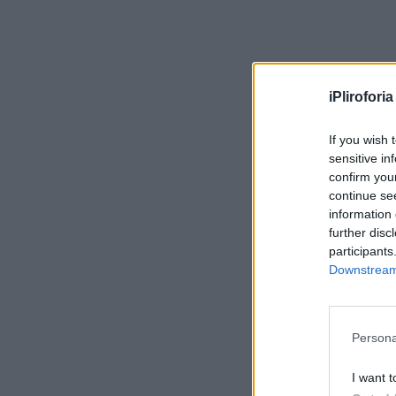
iPliroforia
If you wish 
sensitive in
confirm you
continue se
information 
further disc
participants
Downstream 
Persona
I want t