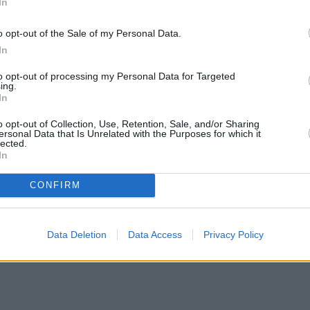
In
ν τα συστατικά στα παραδοσιακά κόλλυβα
o opt-out of the Sale of my Personal Data.
In
ερομηνία αυτών εξαρτάται καθαρά από το πότε
to opt-out of processing my Personal Data for Targeted
ing.
ς δεν έχει συγκεκριμένη ημερομηνία.
In
η οποία δεν έχει σταθερή ημερομηνία και μάλιστα
o opt-out of Collection, Use, Retention, Sale, and/or Sharing
ersonal Data that Is Unrelated with the Purposes for which it
 δύο κάθε χρόνο. Πότε είναι τα ψυχοσάββατα φέτο
lected.
In
α έχουμε κάθε χρόνο και η ημερομηνία τους
CONFIRM
Data Deletion
Data Access
Privacy Policy