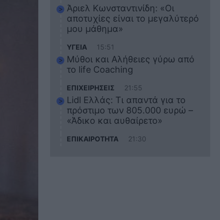
Άριελ Κωνσταντινίδη: «Οι
αποτυχίες είναι το μεγαλύτερό
μου μάθημα»
ΥΓΕΙΑ
15:51
Μύθοι και Αλήθειες γύρω από
το life Coaching
ΕΠΙΧΕΙΡΗΣΕΙΣ
21:55
Lidl Ελλάς: Τι απαντά για το
πρόστιμο των 805.000 ευρώ –
«Άδικο και αυθαίρετο»
ΕΠΙΚΑΙΡΟΤΗΤΑ
21:30
Στο εκπαιδευτικό του ταξίδι
σκοτώθηκε ο 20χρονος
ναυτικός του Blue Star Chios –
Πώς έγινε το τραγικό
δυστύχημα
ΖΩΔΙΑ
21:10
Αυτά τα 3 ζώδια θα πετύχουν