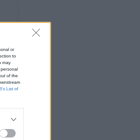
«ενόχληση» με τους πολίτες
για τα Τέμπη- «Αυτή η χώρα
είχε και άλλα δυστυχήματα»
ΠΙΣΤΗ
16:09
Μήτηρ του Ιησού: Προσευχή
στην Παναγία για τις δύσκολες
στιγμές
sonal or
ection to
ΥΓΕΙΑ
15:42
ou may
Συναγερμός στις ευρωπαϊκές
 personal
αγορές: Ανακαλούνται
out of the
πεπόνια και σταφύλια με
 downstream
φυτοφάρμακα
B’s List of
GOSSIP
15:12
Νεφέλη Μεγκ: Το βίντεο για τη
Σίσσυ Χρηστίδου έφερε
αντιδράσεις – «Είμαστε ok με
τα ενέσιμα;»
ΕΛΛΑΔΑ
14:46