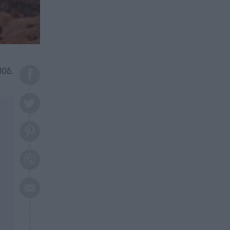
το 2026: Πότε θα έρθει η
μεγάλη αλλαγή
ΕΠΙΚΑΙΡΟΤΗΤΑ
20:45
Τραγωδία στη Λάρισα: Νεκρός
50χρονος με αδιανόητο τρόπο
10δ.
ΥΓΕΙΑ
20:20
Ελάχιστοι τη γνωρίζουν: Η
βιταμίνη που καταπολεμά
κατάθλιψη, κούραση, κόπωση
ΕΠΙΚΑΙΡΟΤΗΤΑ
19:50
ΕΚΤΑΚΤΟ: Σεισμός τώρα στην
Αττική
ΕΠΙΚΑΙΡΟΤΗΤΑ
19:20
«Συναγερμός» τώρα στη
Γλυφάδα
ΕΠΙΚΑΙΡΟΤΗΤΑ
18:45
Θλίψη: Πέθανε πολύτεκνη