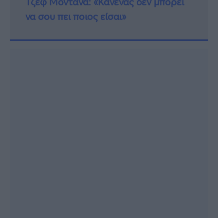
Τζεφ Μοντάνα: «Κανένας δεν μπορεί
να σου πει ποιος είσαι»