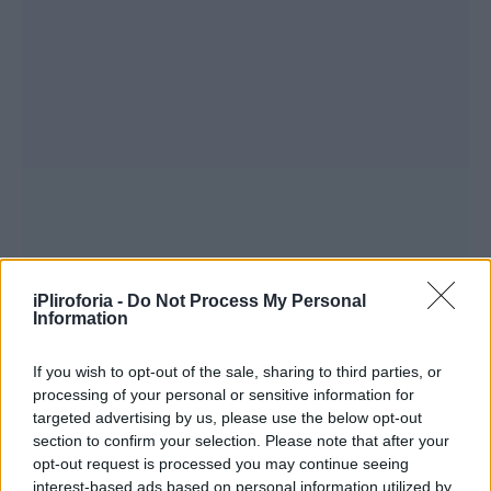
iPliroforia -
Do Not Process My Personal
Εἴτε τό ὄνομά Σου τό Ἅγιον ὥμοσα, εἴτε
Information
ἐπιώρκησα, ἤ ἐβλασφήμησα κατά διάνοιαν, ἤ
If you wish to opt-out of the sale, sharing to third parties, or
ἔν τινι Σέ παρώργησα, ἤ ἔκλεψα ἤ ἐψευσάμην
processing of your personal or sensitive information for
ἤ φίλος παρέβαλε πρός ἐμέ καί παρεῖδον
targeted advertising by us, please use the below opt-out
αὐτόν, ἤ ἀδελφόν ἔθλιψα καί παρεπίκρανα, ἤ
section to confirm your selection. Please note that after your
opt-out request is processed you may continue seeing
ἱσταμένου μου ἐν προσευχῇ καί ψαλμωδίᾳ ὁ
interest-based ads based on personal information utilized by