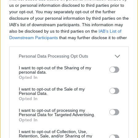
νοῦς μου ὁ πονηρός εἰς τά πονηρά καί
us or personal information disclosed to third parties prior to
your opt-out. You may separately opt-out of the further
βιωτικά περιεπόλευσε, ἤ παρά τό πρέπον
disclosure of your personal information by third parties on the
ἐτρύφησα, ἤ εὐτράπελα ἐλάλησα, ἤ ἀφρόνως
IAB’s list of downstream participants. This information may
also be disclosed by us to third parties on the
IAB’s List of
Downstream Participants
that may further disclose it to other
ἐγέλασα ἤ ἐκενοδόξησα ἤ ὑπερηφανευσάμην
third parties.
ἤ κάλλος μάταιον ἐθεασάμην καί ὑπ᾿ αὐτοῦ
Personal Data Processing Opt Outs
ἠθέλχθην τόν νοῦν ἤ τά μή δέοντα
ἐφλυάρησα, ἤ τό ἐλάττωμα τοῦ ἀδελφοῦ μου
I want to opt-out of the Sharing of my
personal data.
περιεργασάμην καί κατέκρινα αὐτόν καί τά
Opted In
ἐμαυτοῦ ἀναρίθμητα ἐλαττώματα
I want to opt-out of the Sale of my
Personal Data.
παραβλεψάμην, εἴτε τῆς προσευχῆς μου
Opted In
ἠμέλησα, εἴτε τί άλλον πονηρόν ἐνόησα·
I want to opt-out of processing my
ταῦτα πάντα καί ἄλλα ἅπερ ἔπραττα καί οὐ
Personal Data for Targeted Advertising.
Opted In
μέμνημαι, συγχώρησόν μου, ὡς ἀγαθός καί
φιλάνθρωπος καί οἰκτίρμων Θεός, ἵνα ἐν
I want to opt-out of Collection, Use,
Retention, Sale, and/or Sharing of my