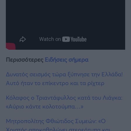
Περισσότερες
Ειδήσεις σήμερα
Δυνατός σεισμός τώρα ξύπνησε την Ελλάδα!
Αυτό ήταν το επίκεντρο και τα ρίχτερ
Κόλαφος ο Τριαντάφυλλος κατά του Λιάγκα:
«Αύριο κάντε κολοτούμπα…»
Μητροπολίτης Φθιώτιδος Συμεών: «Ο
Χριστός αποκαθηλώνει στερεότυπα και