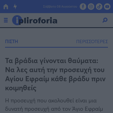
Σάββατο 08 Αυγούστου
Ελλάδα
ΠΙΣΤΗ
ΠΕΡΙΣΣΟΤΕΡΕΣ
Οικονομία
Πολιτική
Τα βράδια γίνονται θαύματα:
Να λες αuτή την προσεuχή του
Τράπεζες
Αγίου Εφραίμ κάθε βράδυ πριν
Επιδοτήσεις
Κόσμος
κοιμηθείς
Lifestyle
ΕΣΠΑ
Η προσευχή που ακολουθεί είναι μια
Αθλητικά
δυνατή προσευχή από τον Άγιο Εφραίμ