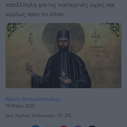
Υγεία
κατάλληλη για τις νυκτερινές ώρες και
κυρίως πριν το ύπνο.
Γυναίκα
Καιρός
Νίκος Αντωνόπουλος
19 Μαΐου 2025
Εκτ. Χρόνος Ανάγνωσης: 3λ. 21δ.