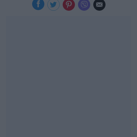
Viral
Κουζίνα
Ζώδια
Pet
Πίστη