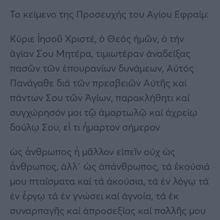
Το κείμενο της Προσευχής του Αγίου Εφραίμ:
Κύριε Ἰησοῦ Χριστέ, ὁ Θεός ἡμῶν, ὁ τήν
ἁγίαν Σου Μητέρα, τιμιωτέραν ἀναδείξας
πασῶν τῶν ἐπουρανίων δυνάμεων, Αὐτός
Πανάγαθε διά τῶν πρεσβειῶν Αὐτῆς καί
πάντων Σου τῶν Ἁγίων, παρακλήθητι καί
συγχώρησόν μοι τῷ ἁμαρτωλῷ καί ἀχρείῳ
δούλῳ Σου, εἴ τι ἤμαρτον σήμερον
ὡς ἄνθρωπος ἤ μᾶλλον εἰπεῖν οὐχ ὡς
ἄνθρωπος, ἀλλ᾿ ὡς ἀπάνθρωπος, τά ἑκούσιά
μου πταίσματα καί τά ἀκούσια, τά ἐν λόγῳ τά
ἐν ἔργῳ τά ἐν γνώσει καί ἀγνοία, τά ἐκ
συναρπαγῆς καί ἀπροσεξίας καί πολλῆς μου