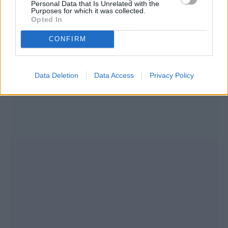
εἰρήνῃ κοιμηθῶ καί ὑπνώσω ὁ ἄσωτος ἐγώ,
Personal Data that Is Unrelated with the
Purposes for which it was collected.
δοξάζων Σέ σύν τῷ Ἀνάρχῳ Σου Πατρί καί
Opted In
τῷ Παναγίῳ καί Ἀγαθῷ καί Ζωοποιῷ Σου
CONFIRM
Πνεύματι νῦν καί ἀεί καί εἰς τούς αἰῶνας τῶν
αἰώνων.
Data Deletion
Data Access
Privacy Policy