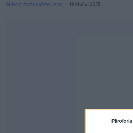
Νίκος Αντωνόπουλος
19 Μαΐου 2025
iPliroforia