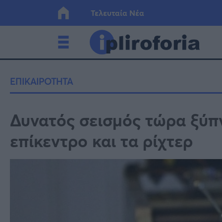
Τελευταία Νέα
Ελλάδα
Οικονο
ΕΠΙΚΑΙΡΟΤΗΤΑ
Κόσμος
Lifesty
Δυνατός σεισμός τώρα ξύπν
επίκεντρο και τα ρίχτερ
Υγεία
Γυναίκ