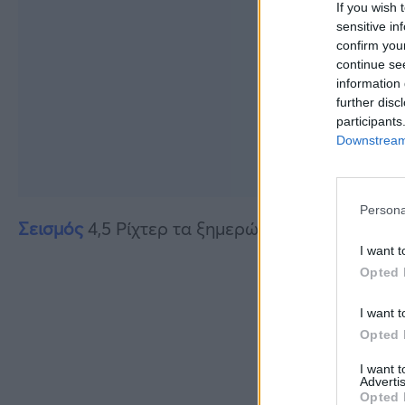
If you wish 
sensitive in
confirm you
continue se
information 
further disc
participants
Downstream 
Persona
Σεισμός
4,5 Ρίχτερ τα ξημερώματα στη Βόρεια 
I want t
Opted 
I want t
Opted 
I want 
Advertis
Opted 