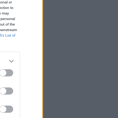
sonal or
εργαζόμενη στην καθαριότητα
ection to
– Είχε γίνει viral στο TikTok
ou may
 personal
ΕΛΛΑΔΑ
18:25
out of the
Θρήνος: Πέθανε γνωστός
 downstream
Έλληνας ηθοποιός – Η
B’s List of
ανακοίνωση του Μπιμπίλα
ΕΠΙΚΑΙΡΟΤΗΤΑ
17:27
Συνεχίζεται το θρίλερ στην
Βοιωτία: Τι αποκαλύπτει ο
Τζόνι από την Αλβανία για την
62χρονη και τον λάκκο
ΕΠΙΚΑΙΡΟΤΗΤΑ
16:56
Έκτακτο: Νέα πυρκαγιά τώρα
στην Ελλάδα – Σηκώθηκαν 3
εναέρια μέσα
ΕΛΛΑΔΑ
16:32
Πρόεδρος Αρείου Πάγου: Η