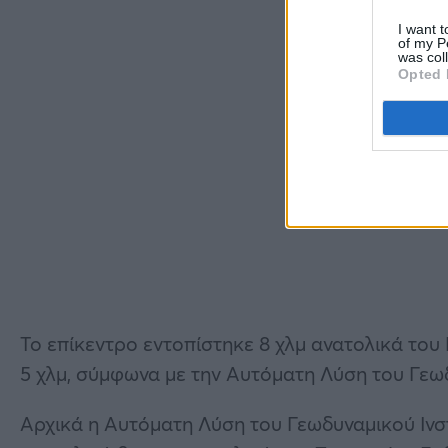
I want t
of my P
was col
Opted 
Το επίκεντρο εντοπίστηκε 8 χλμ ανατολικά του
5 χλμ, σύμφωνα με την Αυτόματη Λύση του Γεω
Αρχικά η Αυτόματη Λύση του Γεωδυναμικού Ινστ