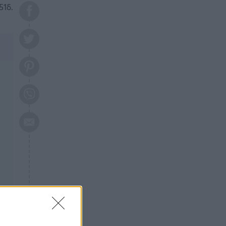
το 2026: Πότε θα έρθει η
51δ.
μεγάλη αλλαγή
ΕΠΙΚΑΙΡΟΤΗΤΑ
20:45
Τραγωδία στη Λάρισα: Νεκρός
50χρονος με αδιανόητο τρόπο
ΥΓΕΙΑ
20:20
Ελάχιστοι τη γνωρίζουν: Η
βιταμίνη που καταπολεμά
κατάθλιψη, κούραση, κόπωση
ΕΠΙΚΑΙΡΟΤΗΤΑ
19:50
ΕΚΤΑΚΤΟ: Σεισμός τώρα στην
Αττική
ΕΠΙΚΑΙΡΟΤΗΤΑ
19:20
«Συναγερμός» τώρα στη
Γλυφάδα
ΕΠΙΚΑΙΡΟΤΗΤΑ
18:45
Θλίψη: Πέθανε πολύτεκνη