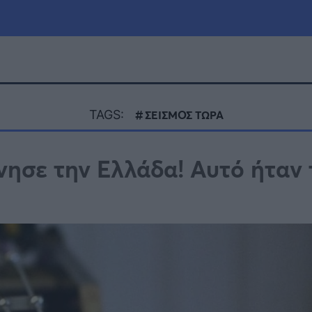
μία
Πολιτική
Τράπεζες
TAGS:
ΣΕΙΣΜΟΣ ΤΩΡΑ
Επιδοτήσεις
le
Αθλητικά
ησε την Ελλάδα! Αυτό ήταν 
ΕΣΠΑ
α
Καιρός