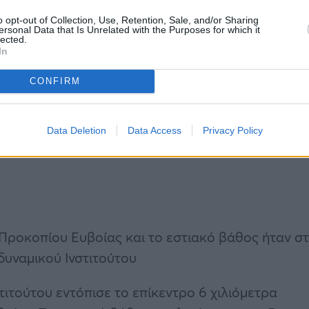
o opt-out of Collection, Use, Retention, Sale, and/or Sharing
ersonal Data that Is Unrelated with the Purposes for which it
lected.
In
CONFIRM
Data Deletion
Data Access
Privacy Policy
 Προκοπίου Ευβοίας και το εστιακό βάθος ήταν σ
δυναμικού Ινστιτούτου
ιτούτου εντόπισε το επίκεντρο 6 χιλιόμετρα