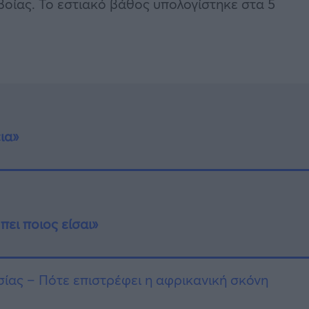
οίας. Το εστιακό βάθος υπολογίστηκε στα 5
ια»
πει ποιος είσαι»
ίας – Πότε επιστρέφει η αφρικανική σκόνη