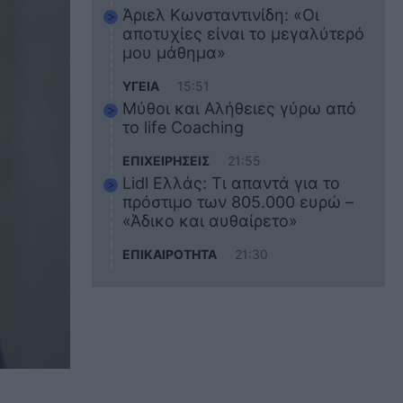
Άριελ Κωνσταντινίδη: «Οι
αποτυχίες είναι το μεγαλύτερό
μου μάθημα»
ΥΓΕΙΑ
15:51
Μύθοι και Αλήθειες γύρω από
το life Coaching
ΕΠΙΧΕΙΡΗΣΕΙΣ
21:55
Lidl Ελλάς: Τι απαντά για το
πρόστιμο των 805.000 ευρώ –
«Άδικο και αυθαίρετο»
ΕΠΙΚΑΙΡΟΤΗΤΑ
21:30
Στο εκπαιδευτικό του ταξίδι
σκοτώθηκε ο 20χρονος
ναυτικός του Blue Star Chios –
Πώς έγινε το τραγικό
δυστύχημα
ΖΩΔΙΑ
21:10
Αυτά τα 3 ζώδια θα πετύχουν