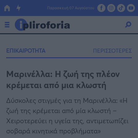
Παρασκευή 07 Αυγούστου
Ελλάδα
ΕΠΙΚΑΙΡΟΤΗΤΑ
ΠΕΡΙΣΣΟΤΕΡΕΣ
Οικονομία
Πολιτική
Μαρινέλλα: Η ζωή της πλέον
κρέμεται από μια κλωστή
Τράπεζες
Επιδοτήσεις
Κόσμος
Δύσκολες στιγμές για τη Μαρινέλλα: «Η
ζωή της κρέμεται από μία κλωστή –
Lifestyle
ΕΣΠΑ
Χειροτερεύει η υγεία της, αντιμετωπίζει
Αθλητικά
σοβαρά κινητικά προβλήματα»