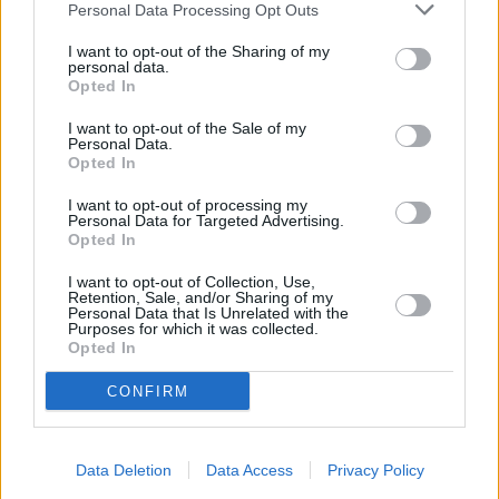
Personal Data Processing Opt Outs
τα χειρότερα, μέσα στο νοσοκομείο όμως τα
προβλήματα που προέκυψαν και δεν έχουν
I want to opt-out of the Sharing of my
personal data.
λυθεί μέχρι τώρα ήταν απολύτως
Opted In
αναμενόμενα, δεδομένης της ηλικίας και της
I want to opt-out of the Sale of my
Personal Data.
βαρύτητας της νόσου της ασθενούς. Αυτά
Opted In
είχαν ως αποτέλεσμα μια σταθερότητα που
I want to opt-out of processing my
συνεχιζόταν για μήνες, με το κορμί της να
Personal Data for Targeted Advertising.
Opted In
είναι πολύ ταλαιπωρημένο.
I want to opt-out of Collection, Use,
Retention, Sale, and/or Sharing of my
Ολα όσα έλεγαν στα ΜΜΕ οι γιατροί και οι
Personal Data that Is Unrelated with the
Purposes for which it was collected.
κοντινοί της άνθρωποι είχαν μια δόση
Opted In
αισιοδοξίας! Κανείς δεν ήθελε, ούτε
CONFIRM
μπορούσε να δεχτεί την πιθανότητα να μην
καταφέρει να επανέλθει… Ακόμη και
Data Deletion
Data Access
Privacy Policy
σήμερα, που η κατάσταση είναι πάρα πολύ