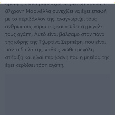
κρίσιμη, όλοι προσεύχονται για ένα θαύμα. Η
87χρονη Μαρινέλλα συνεχίζει να έχει επαφή
με το περιβάλλον της, αναγνωρίζει τους
ανθρώπους γύρω της και νιώθει τη μεγάλη
τους αγάπη. Αυτό είναι βάλσαμο στον πόνο
της κόρης της Τζωρτίνα Σερπιέρη, που είναι
πάντα δίπλα της, καθώς νιώθει μεγάλη
στήριξη και είναι περήφανη που η μητέρα της
έχει κερδίσει τόση αγάπη.