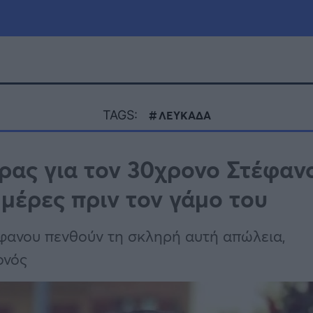
μία
Πολιτική
Τράπεζες
TAGS:
ΛΕΥΚΑΔΑ
Επιδοτήσεις
le
Αθλητικά
ίρας για τον 30χρονο Στέφαν
ΕΣΠΑ
 μέρες πριν τον γάμο του
α
Καιρός
τέφανου πενθούν τη σκληρή αυτή απώλεια,
ονός