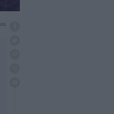
το 2026: Πότε θα έρθει η
μεγάλη αλλαγή
ΕΠΙΚΑΙΡΟΤΗΤΑ
20:45
Τραγωδία στη Λάρισα: Νεκρός
30δ.
50χρονος με αδιανόητο τρόπο
ΥΓΕΙΑ
20:20
Ελάχιστοι τη γνωρίζουν: Η
βιταμίνη που καταπολεμά
κατάθλιψη, κούραση, κόπωση
ΕΠΙΚΑΙΡΟΤΗΤΑ
19:50
ΕΚΤΑΚΤΟ: Σεισμός τώρα στην
Αττική
ΕΠΙΚΑΙΡΟΤΗΤΑ
19:20
«Συναγερμός» τώρα στη
Γλυφάδα
ΕΠΙΚΑΙΡΟΤΗΤΑ
18:45
Θλίψη: Πέθανε πολύτεκνη