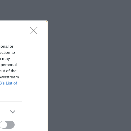
«ενόχληση» με τους πολίτες
για τα Τέμπη- «Αυτή η χώρα
είχε και άλλα δυστυχήματα»
ΠΙΣΤΗ
16:09
Μήτηρ του Ιησού: Προσευχή
στην Παναγία για τις δύσκολες
στιγμές
sonal or
ection to
ΥΓΕΙΑ
15:42
ou may
Συναγερμός στις ευρωπαϊκές
 personal
αγορές: Ανακαλούνται
out of the
πεπόνια και σταφύλια με
 downstream
φυτοφάρμακα
B’s List of
GOSSIP
15:12
Νεφέλη Μεγκ: Το βίντεο για τη
Σίσσυ Χρηστίδου έφερε
αντιδράσεις – «Είμαστε ok με
τα ενέσιμα;»
ΕΛΛΑΔΑ
14:46