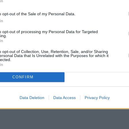
In
ίας
o opt-out of the Sale of my Personal Data.
In
 ένας νέος γεμάτος ζωή, γιος του Κώστα και της
to opt-out of processing my Personal Data for Targeted
ρο του αυτοκινήτου, ετοιμαζόταν να παντρευτεί
ing.
In
Μάλιστα, για το προσεχές Σάββατο είχε
o opt-out of Collection, Use, Retention, Sale, and/or Sharing
έντι, σε γνωστό ξενοδοχείο της περιοχής.
ersonal Data that Is Unrelated with the Purposes for which it
lected.
In
ός, είχε ταξιδέψει με φίλους του στη Λευκάδα,
ην ώρα που η μέλλουσα σύζυγός του διασκέδαζε σ
CONFIRM
Data Deletion
Data Access
Privacy Policy