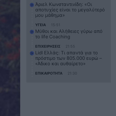
Άριελ Κωνσταντινίδη: «Οι
αποτυχίες είναι το μεγαλύτερό
μου μάθημα»
ΥΓΕΙΑ
15:51
Μύθοι και Αλήθειες γύρω από
το life Coaching
ΕΠΙΧΕΙΡΗΣΕΙΣ
21:55
Lidl Ελλάς: Τι απαντά για το
πρόστιμο των 805.000 ευρώ –
«Άδικο και αυθαίρετο»
ΕΠΙΚΑΙΡΟΤΗΤΑ
21:30
Στο εκπαιδευτικό του ταξίδι
σκοτώθηκε ο 20χρονος
ναυτικός του Blue Star Chios –
Πώς έγινε το τραγικό
δυστύχημα
ΖΩΔΙΑ
21:10
Αυτά τα 3 ζώδια θα πετύχουν