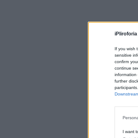
iPliroforia
If you wish 
sensitive in
confirm you
continue se
information 
further disc
participants
Downstream 
Persona
I want t