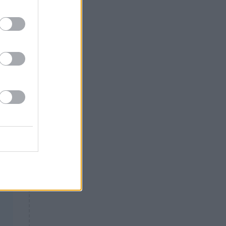
Θλίψη: Έφυγε από τη ζωή
γνωστός Έλληνας ηθοποιός
ε