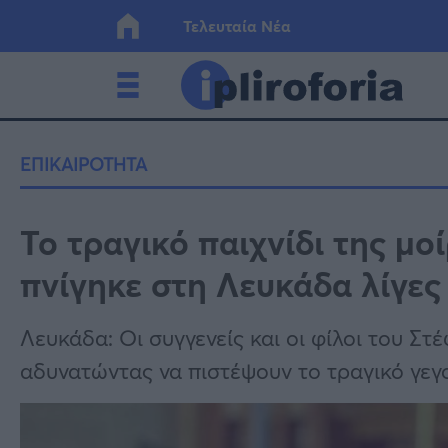
Τελευταία Νέα
Ελλάδα
Οικονο
ΕΠΙΚΑΙΡΟΤΗΤΑ
Κόσμος
Lifesty
Το τραγικό παιχνίδι της μο
πνίγηκε στη Λευκάδα λίγες
Υγεία
Γυναίκ
Λευκάδα: Οι συγγενείς και οι φίλοι του Σ
αδυνατώντας να πιστέψουν το τραγικό γεγ