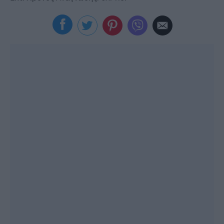
Viral
Κουζίνα
Ζώδια
Pet
Πίστη