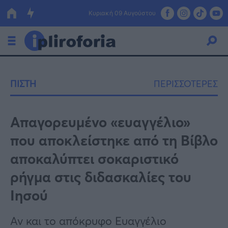
Κυριακή 09 Αυγούστου
Ελλάδα
ΠΙΣΤΗ
ΠΕΡΙΣΣΟΤΕΡΕΣ
Οικονομία
Πολιτική
Απαγορευμένο «ευαγγέλιο»
που αποκλείστηκε από τη Βίβλο
Τράπεζες
αποκαλύπτει σοκαριστικό
Επιδοτήσεις
Κόσμος
ρήγμα στις διδασκαλίες του
Lifestyle
ΕΣΠΑ
Ιησού
Αθλητικά
Αν και το απόκρυφο Ευαγγέλιο