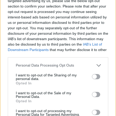
targeted advertising by us, please use the below opt-out
section to confirm your selection. Please note that after your
opt-out request is processed you may continue seeing
interest-based ads based on personal information utilized by
us or personal information disclosed to third parties prior to
your opt-out. You may separately opt-out of the further
disclosure of your personal information by third parties on the
IAB’s list of downstream participants. This information may
also be disclosed by us to third parties on the
IAB’s List of
Downstream Participants
that may further disclose it to other
third parties.
Personal Data Processing Opt Outs
I want to opt-out of the Sharing of my
personal data.
Σε αντίθεση με τα τέσσερα κανονικά
Opted In
Ευαγγέλια, Ματθαίος, Μάρκος, Λουκάς,
I want to opt-out of the Sale of my
Personal Data.
Ιωάννης, που περιλαμβάνουν αφηγήσεις για
Opted In
τη ζωή, τον θάνατο και την ανάσταση του
I want to opt-out of processing my
Ιησού, το Ευαγγέλιο του Θωμά είναι ένα
Personal Data for Targeted Advertising.