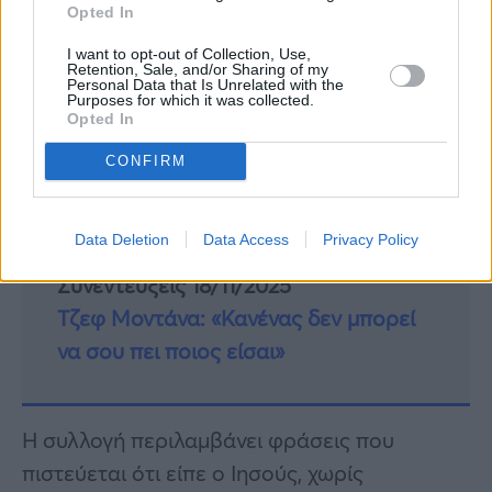
Opted In
ευαγγέλιο ρήσεων.
I want to opt-out of Collection, Use,
Retention, Sale, and/or Sharing of my
Personal Data that Is Unrelated with the
Purposes for which it was collected.
Συνεντεύξεις 18/11/2025
Opted In
Δήμητρα Δερζέκου: «Λέω τη δική μου
CONFIRM
αλήθεια»
Data Deletion
Data Access
Privacy Policy
Συνεντεύξεις 18/11/2025
Τζεφ Μοντάνα: «Κανένας δεν μπορεί
να σου πει ποιος είσαι»
Η συλλογή περιλαμβάνει φράσεις που
πιστεύεται ότι είπε ο Ιησούς, χωρίς