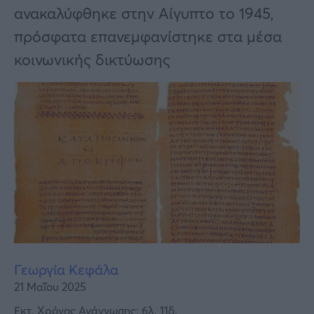
Υγεία
ανακαλύφθηκε στην Αίγυπτο το 1945,
Γυναίκα
πρόσφατα επανεμφανίστηκε στα μέσα
κοινωνικής δικτύωσης
Καιρός
Γεωργία Κεφάλα
21 Μαΐου 2025
Εκτ. Χρόνος Ανάγνωσης: 6λ. 11δ.