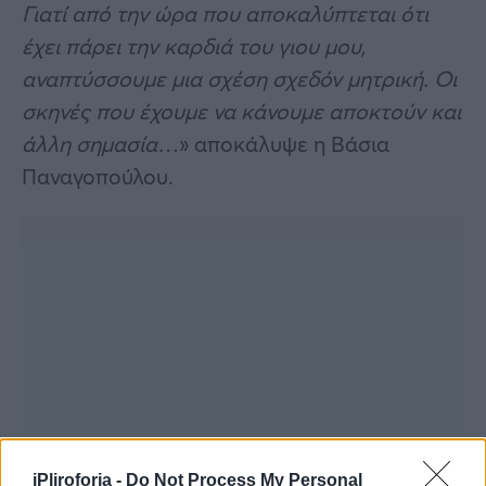
Γιατί από την ώρα που αποκαλύπτεται ότι
έχει πάρει την καρδιά του γιου μου,
αναπτύσσουμε μια σχέση σχεδόν μητρική. Οι
σκηνές που έχουμε να κάνουμε αποκτούν και
άλλη σημασία…
» αποκάλυψε η Βάσια
Παναγοπούλου.
iPliroforia -
Do Not Process My Personal