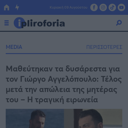
Κυριακή 09 Αυγούστου
Ελλάδα
MEDIA
ΠΕΡΙΣΣΟΤΕΡΕΣ
Οικονομία
Πολιτική
Μαθεύτηκαν τα δυσάρεστα για
τον Γιώργο Αγγελόπουλο: Τέλος
Τράπεζες
μετά την απώλεια της μητέρας
Επιδοτήσεις
Κόσμος
του – Η τραγική ειρωνεία
Lifestyle
ΕΣΠΑ
Αθλητικά