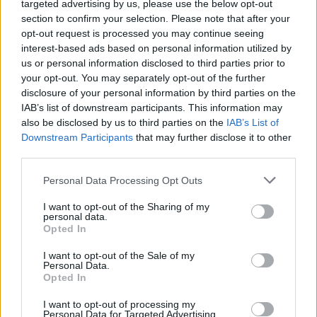
targeted advertising by us, please use the below opt-out
μην λειτουργείς τόσο ανταγωνιστικά.
section to confirm your selection. Please note that after your
opt-out request is processed you may continue seeing
interest-based ads based on personal information utilized by
«Εγώ δεν είμαι καθόλου ανταγωνιστική.
us or personal information disclosed to third parties prior to
Νιώθω πως τα καθημερινά έχουν άλλη
your opt-out. You may separately opt-out of the further
disclosure of your personal information by third parties on the
ένταση. Τα Σαββατοκύριακα είναι πιο
IAB’s list of downstream participants. This information may
χαλαρά. Πιστεύω πως οι εκπομπές που
also be disclosed by us to third parties on the
IAB’s List of
κάνουν επιτυχία το Σαββατοκύριακο δεν θα
Downstream Participants
that may further disclose it to other
third parties.
είχαν την ίδια επιτυχία τις καθημερινές».
Personal Data Processing Opt Outs
I want to opt-out of the Sharing of my
Συνεντεύξεις 18/11/2025
personal data.
Opted In
Δήμητρα Δερζέκου: «Λέω τη δική μου
I want to opt-out of the Sale of my
αλήθεια»
Personal Data.
Opted In
I want to opt-out of processing my
Personal Data for Targeted Advertising.