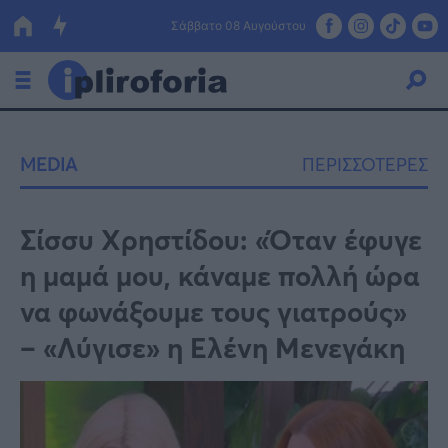
Σάββατο 08 Αυγούστου
Ελλάδα
MEDIA
ΠΕΡΙΣΣΟΤΕΡΕΣ
Οικονομία
Πολιτική
Σίσσυ Χρηστίδου: «Όταν έφυγε
η μαμά μου, κάναμε πολλή ώρα
Τράπεζες
να φωνάξουμε τους γιατρούς»
Επιδοτήσεις
Κόσμος
– «Λύγισε» η Ελένη Μενεγάκη
Lifestyle
ΕΣΠΑ
Αθλητικά