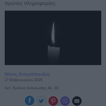
Υγεία
πρώτες πληροφορίες.
Γυναίκα
Καιρός
Νίκος Αντωνόπουλος
27 Φεβρουαρίου 2025
Εκτ. Χρόνος Ανάγνωσης: 4λ. 3δ.