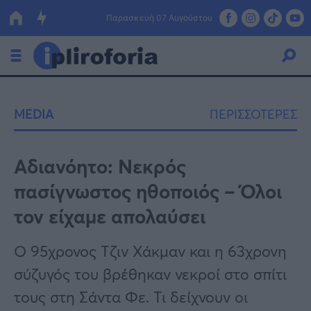
Παρασκευή 07 Αυγούστου
Ελλάδα
MEDIA
ΠΕΡΙΣΣΟΤΕΡΕΣ
Οικονομία
Πολιτική
Αδιανόητο: Νεκρός
πασίγνωστος ηθοποιός – Όλοι
Τράπεζες
τον είχαμε απολαύσει
Επιδοτήσεις
Κόσμος
Ο 95χρονος Τζιν Χάκμαν και η 63χρονη
Lifestyle
ΕΣΠΑ
σύζυγός του βρέθηκαν νεκροί στο σπίτι
Αθλητικά
τους στη Σάντα Φε. Τι δείχνουν οι