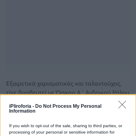
Εξαιρετικά χαρισματικός και ταλαντούχος,
είχε βραβευτεί με Όσκαρ Α΄ Ανδρικού Ρόλου
για τον «Ανθρωπο από τη Γαλλία» το 1971,
iPliroforia -
Do Not Process My Personal
καθώς και με Όσκαρ Β΄ Ανδρικού Ρόλου για
Information
την ταινία του 1992 «Οι ασυγχώρητοι».
If you wish to opt-out of the sale, sharing to third parties, or
processing of your personal or sensitive information for