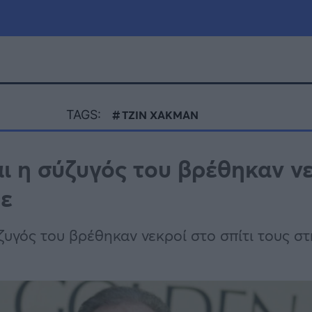
μία
Πολιτική
Τράπεζες
TAGS:
ΤΖΙΝ ΧΑΚΜΑΝ
Επιδοτήσεις
le
Αθλητικά
ι η σύζυγός του βρέθηκαν ν
ΕΣΠΑ
Φε
α
Καιρός
υγός του βρέθηκαν νεκροί στο σπίτι τους σ