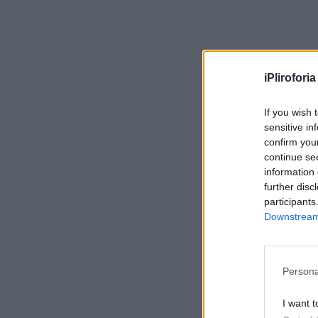
iPliroforia
If you wish 
sensitive in
confirm you
continue se
information 
further disc
participants
Downstream 
Persona
I want t