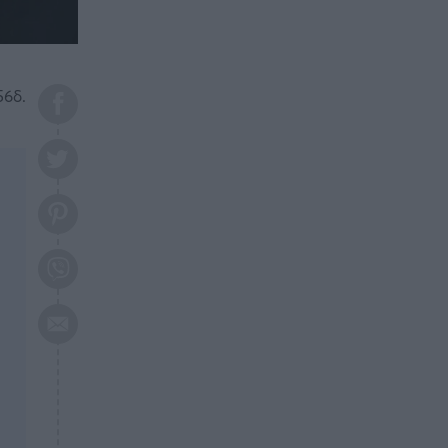
το 2026: Πότε θα έρθει η
μεγάλη αλλαγή
ΕΠΙΚΑΙΡΟΤΗΤΑ
20:45
Τραγωδία στη Λάρισα: Νεκρός
56δ.
50χρονος με αδιανόητο τρόπο
ΥΓΕΙΑ
20:20
Ελάχιστοι τη γνωρίζουν: Η
βιταμίνη που καταπολεμά
κατάθλιψη, κούραση, κόπωση
ΕΠΙΚΑΙΡΟΤΗΤΑ
19:50
ΕΚΤΑΚΤΟ: Σεισμός τώρα στην
Αττική
ΕΠΙΚΑΙΡΟΤΗΤΑ
19:20
«Συναγερμός» τώρα στη
Γλυφάδα
ΕΠΙΚΑΙΡΟΤΗΤΑ
18:45
Θλίψη: Πέθανε πολύτεκνη