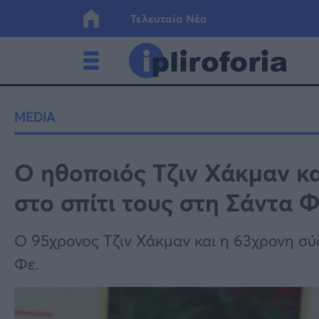
Τελευταία Νέα
Ελλάδα
Οικονο
MEDIA
Κόσμος
Lifesty
Ο ηθοποιός Τζιν Χάκμαν κα
στο σπίτι τους στη Σάντα 
Υγεία
Γυναίκ
Ο 95χρονος Τζιν Χάκμαν και η 63χρονη σύζ
Φε.