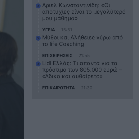
Άριελ Κωνσταντινίδη: «Οι
αποτυχίες είναι το μεγαλύτερό
μου μάθημα»
ΥΓΕΙΑ
15:51
Μύθοι και Αλήθειες γύρω από
το life Coaching
ΕΠΙΧΕΙΡΗΣΕΙΣ
21:55
Lidl Ελλάς: Τι απαντά για το
πρόστιμο των 805.000 ευρώ –
«Άδικο και αυθαίρετο»
ΕΠΙΚΑΙΡΟΤΗΤΑ
21:30
Στο εκπαιδευτικό του ταξίδι
σκοτώθηκε ο 20χρονος
ναυτικός του Blue Star Chios –
Πώς έγινε το τραγικό
δυστύχημα
ΖΩΔΙΑ
21:10
Αυτά τα 3 ζώδια θα πετύχουν