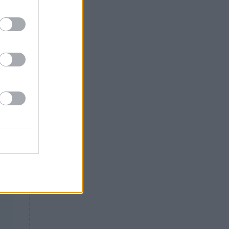
Θλίψη: Έφυγε από τη ζωή
έου
γνωστός Έλληνας ηθοποιός
ά
του
κε