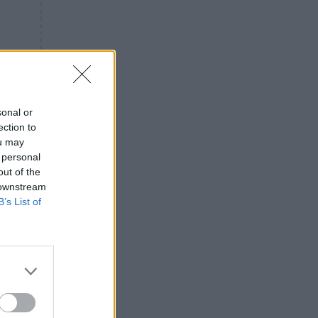
«ενόχληση» με τους πολίτες
για τα Τέμπη- «Αυτή η χώρα
είχε και άλλα δυστυχήματα»
ΠΙΣΤΗ
16:09
Μήτηρ του Ιησού: Προσευχή
στην Παναγία για τις δύσκολες
στιγμές
sonal or
ection to
ΥΓΕΙΑ
15:42
ou may
Συναγερμός στις ευρωπαϊκές
 personal
αγορές: Ανακαλούνται
out of the
πεπόνια και σταφύλια με
 downstream
φυτοφάρμακα
B’s List of
GOSSIP
15:12
Νεφέλη Μεγκ: Το βίντεο για τη
Σίσσυ Χρηστίδου έφερε
αντιδράσεις – «Είμαστε ok με
τα ενέσιμα;»
ΕΛΛΑΔΑ
14:46