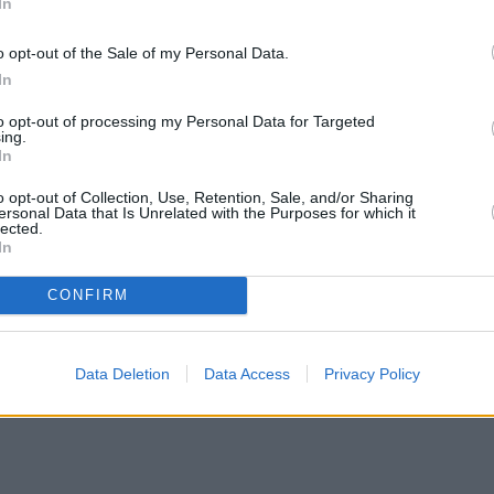
και η σύζυγός του, Μπέτσι Αρακάουα, βρέθηκαν
In
υς στη Σάντα Φε, πρωτεύουσα της πολιτείας του Ν
o opt-out of the Sale of my Personal Data.
In
to opt-out of processing my Personal Data for Targeted
βρέθηκε μαζί με τον σκύλο του. Σύμφωνα με τοπικ
ing.
In
ηματικής ενέργειας.
o opt-out of Collection, Use, Retention, Sale, and/or Sharing
τόζα, δεν έδωσε πληροφορίες για την αιτία θανά
ersonal Data that Is Unrelated with the Purposes for which it
lected.
 πότε μπορεί να έχασαν τη ζωή τους, όταν ρωτήθη
In
είο του επιβεβαίωνε νωρίτερα τον θάνατο του
CONFIRM
στόσο, αυτή τη στιγμή δεν πιστεύουμε ότι υπάρχει
στην ανακοίνωση.
Data Deletion
Data Access
Privacy Policy