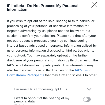
iPliroforia -
Do Not Process My Personal
Information
If you wish to opt-out of the sale, sharing to third parties, or
processing of your personal or sensitive information for
targeted advertising by us, please use the below opt-out
section to confirm your selection. Please note that after your
opt-out request is processed you may continue seeing
4 φρέσκα κρεμμυδάκια
interest-based ads based on personal information utilized by
us or personal information disclosed to third parties prior to
1 κρεμμύδι
your opt-out. You may separately opt-out of the further
disclosure of your personal information by third parties on the
2 φρέσκα σκόρδα
IAB’s list of downstream participants. This information may
also be disclosed by us to third parties on the
IAB’s List of
Downstream Participants
that may further disclose it to other
third parties.
Συνεντεύξεις 18/11/2025
Personal Data Processing Opt Outs
Δήμητρα Δερζέκου: «Λέω τη δική μου
αλήθεια»
I want to opt-out of the Sharing of my
personal data.