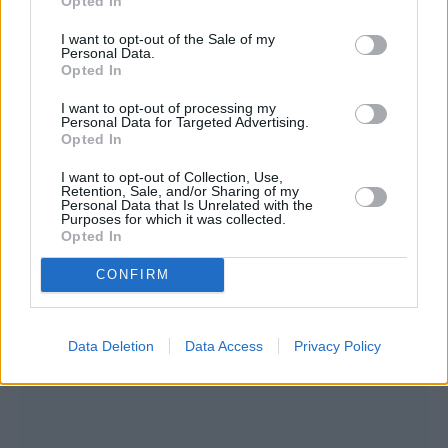
Opted In
I want to opt-out of the Sale of my
Personal Data.
Συνεντεύξεις 18/11/2025
Opted In
Τζεφ Μοντάνα: «Κανένας δεν μπορεί
I want to opt-out of processing my
Personal Data for Targeted Advertising.
να σου πει ποιος είσαι»
Opted In
I want to opt-out of Collection, Use,
Retention, Sale, and/or Sharing of my
Personal Data that Is Unrelated with the
Purposes for which it was collected.
Opted In
CONFIRM
Data Deletion
Data Access
Privacy Policy