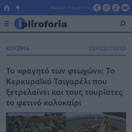
Κυριακή 09 Αυγούστου
Ελλάδα
ΚΟΥΖΙΝΑ
ΠΕΡΙΣΣΟΤΕΡΕΣ
Οικονομία
Πολιτική
Το «φαγητό των φτωχών»: Το
Κερκυραϊκό Τσιγαρέλι που
Τράπεζες
ξετρελαίνει και τους τουρίστες
Επιδοτήσεις
Κόσμος
το φετινό καλοκαίρι
Lifestyle
ΕΣΠΑ
Αθλητικά