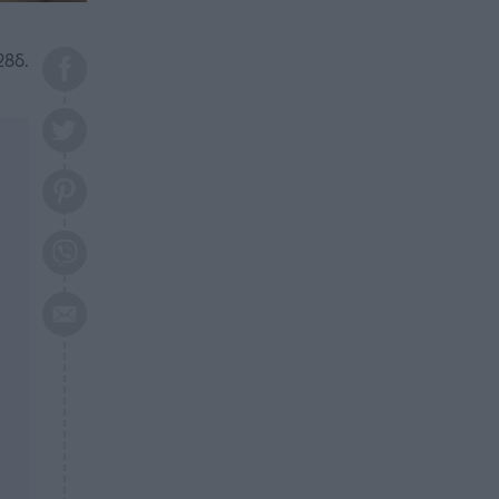
το 2026: Πότε θα έρθει η
μεγάλη αλλαγή
28δ.
ΕΠΙΚΑΙΡΟΤΗΤΑ
20:45
Τραγωδία στη Λάρισα: Νεκρός
50χρονος με αδιανόητο τρόπο
ΥΓΕΙΑ
20:20
Ελάχιστοι τη γνωρίζουν: Η
βιταμίνη που καταπολεμά
κατάθλιψη, κούραση, κόπωση
ΕΠΙΚΑΙΡΟΤΗΤΑ
19:50
ΕΚΤΑΚΤΟ: Σεισμός τώρα στην
Αττική
ΕΠΙΚΑΙΡΟΤΗΤΑ
19:20
«Συναγερμός» τώρα στη
Γλυφάδα
ΕΠΙΚΑΙΡΟΤΗΤΑ
18:45
Θλίψη: Πέθανε πολύτεκνη