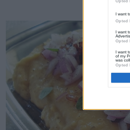
Opted 
I want t
Opted 
I want 
Advertis
Opted 
I want t
of my P
was col
Opted 