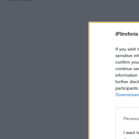
iPliroforia
If you wish 
sensitive in
confirm you
continue se
information 
further disc
participants
Downstream 
Persona
I want t