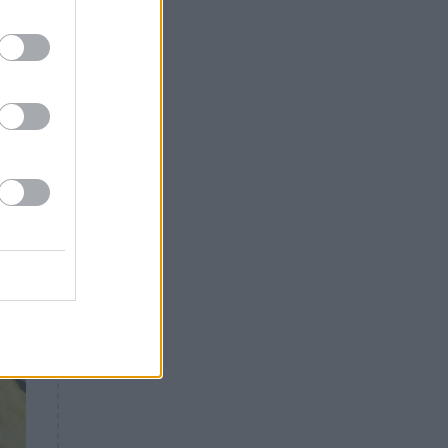
Θλίψη: Έφυγε από τη ζωή
γνωστός Έλληνας ηθοποιός