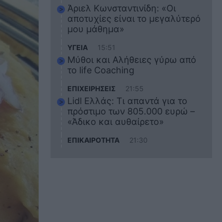
Άριελ Κωνσταντινίδη: «Οι
αποτυχίες είναι το μεγαλύτερό
μου μάθημα»
ΥΓΕΙΑ
15:51
Μύθοι και Αλήθειες γύρω από
το life Coaching
ΕΠΙΧΕΙΡΗΣΕΙΣ
21:55
Lidl Ελλάς: Τι απαντά για το
πρόστιμο των 805.000 ευρώ –
«Άδικο και αυθαίρετο»
ΕΠΙΚΑΙΡΟΤΗΤΑ
21:30
Στο εκπαιδευτικό του ταξίδι
σκοτώθηκε ο 20χρονος
ναυτικός του Blue Star Chios –
Πώς έγινε το τραγικό
δυστύχημα
ΖΩΔΙΑ
21:10
Αυτά τα 3 ζώδια θα πετύχουν