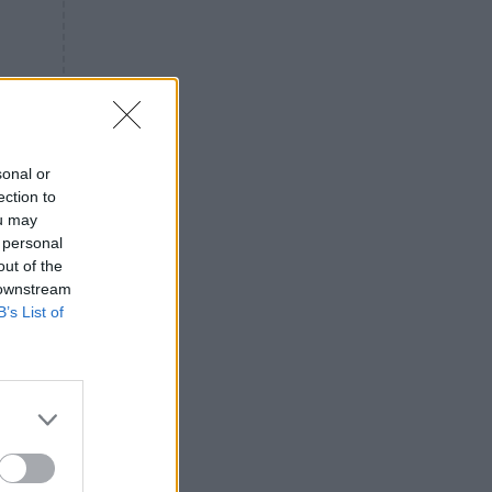
«ενόχληση» με τους πολίτες
για τα Τέμπη- «Αυτή η χώρα
είχε και άλλα δυστυχήματα»
ΠΙΣΤΗ
16:09
Μήτηρ του Ιησού: Προσευχή
στην Παναγία για τις δύσκολες
στιγμές
sonal or
ection to
ΥΓΕΙΑ
15:42
ou may
Συναγερμός στις ευρωπαϊκές
 personal
αγορές: Ανακαλούνται
out of the
πεπόνια και σταφύλια με
 downstream
φυτοφάρμακα
B’s List of
GOSSIP
15:12
Νεφέλη Μεγκ: Το βίντεο για τη
Σίσσυ Χρηστίδου έφερε
αντιδράσεις – «Είμαστε ok με
τα ενέσιμα;»
ΕΛΛΑΔΑ
14:46