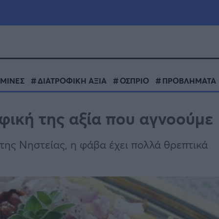
μία
Πολιτική
Τράπεζες
ΑΜΙΝΕΣ
ΔΙΑΤΡΟΦΙΚΗ ΑΞΙΑ
ΟΣΠΡΙΟ
ΠΡΟΒΛΗΜΑΤΑ
Επιδοτήσεις
le
Αθλητικά
φική της αξία που αγνοούμε
ΕΣΠΑ
α
Καιρός
της Νηστείας, η φάβα έχει πολλά θρεπτικά