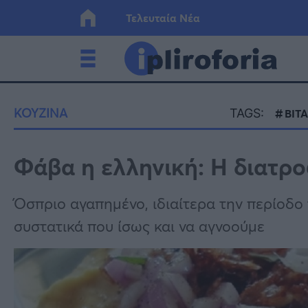
Τελευταία Νέα
Ελλάδα
Οικονο
ΚΟΥΖΙΝΑ
TAGS:
ΒΙΤ
Κόσμος
Lifesty
Φάβα η ελληνική: Η διατρο
Υγεία
Γυναίκ
Όσπριο αγαπημένο, ιδιαίτερα την περίοδο 
συστατικά που ίσως και να αγνοούμε