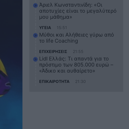
Άριελ Κωνσταντινίδη: «Οι
αποτυχίες είναι το μεγαλύτερό
μου μάθημα»
ΥΓΕΙΑ
15:51
Μύθοι και Αλήθειες γύρω από
το life Coaching
ΕΠΙΧΕΙΡΗΣΕΙΣ
21:55
Lidl Ελλάς: Τι απαντά για το
πρόστιμο των 805.000 ευρώ –
«Άδικο και αυθαίρετο»
ΕΠΙΚΑΙΡΟΤΗΤΑ
21:30
Στο εκπαιδευτικό του ταξίδι
σκοτώθηκε ο 20χρονος
ναυτικός του Blue Star Chios –
Πώς έγινε το τραγικό
δυστύχημα
ΖΩΔΙΑ
21:10
Αυτά τα 3 ζώδια θα πετύχουν