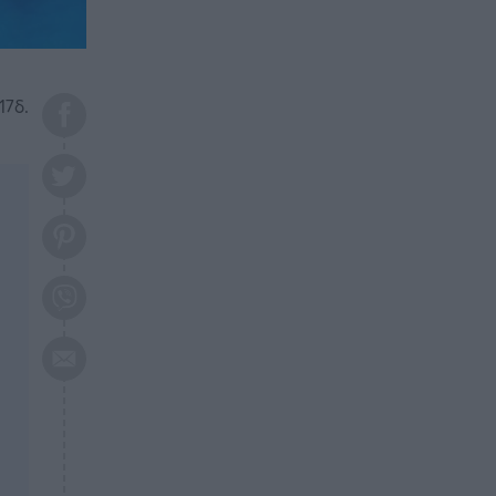
το 2026: Πότε θα έρθει η
μεγάλη αλλαγή
ΕΠΙΚΑΙΡΟΤΗΤΑ
20:45
Τραγωδία στη Λάρισα: Νεκρός
17δ.
50χρονος με αδιανόητο τρόπο
ΥΓΕΙΑ
20:20
Ελάχιστοι τη γνωρίζουν: Η
βιταμίνη που καταπολεμά
κατάθλιψη, κούραση, κόπωση
ΕΠΙΚΑΙΡΟΤΗΤΑ
19:50
ΕΚΤΑΚΤΟ: Σεισμός τώρα στην
Αττική
ΕΠΙΚΑΙΡΟΤΗΤΑ
19:20
«Συναγερμός» τώρα στη
Γλυφάδα
ΕΠΙΚΑΙΡΟΤΗΤΑ
18:45
Θλίψη: Πέθανε πολύτεκνη