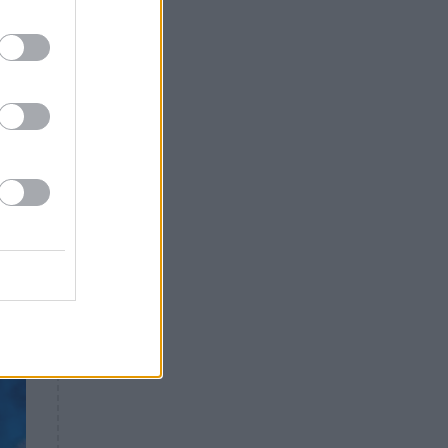
Θλίψη: Έφυγε από τη ζωή
ύ.
γνωστός Έλληνας ηθοποιός