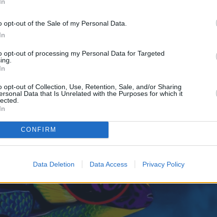
In
είμενο κρυμμένο στην εικόνα ενός τροπικού ψαριο
o opt-out of the Sale of my Personal Data.
μιούργησε ο καλλιτέχνης Johannes Stötter.
In
to opt-out of processing my Personal Data for Targeted
ing.
In
o opt-out of Collection, Use, Retention, Sale, and/or Sharing
ersonal Data that Is Unrelated with the Purposes for which it
lected.
In
CONFIRM
Data Deletion
Data Access
Privacy Policy