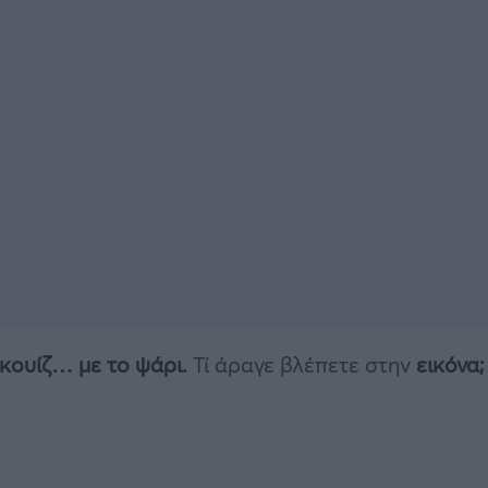
κουίζ… με το ψάρι.
Τί άραγε βλέπετε στην
εικόνα;