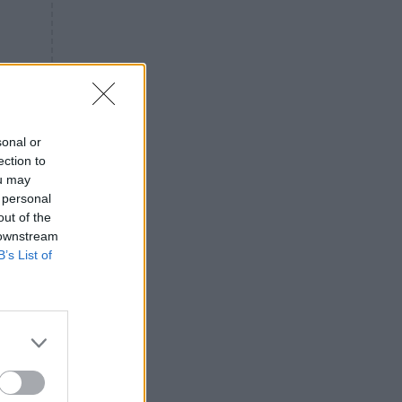
«ενόχληση» με τους πολίτες
για τα Τέμπη- «Αυτή η χώρα
είχε και άλλα δυστυχήματα»
ΠΙΣΤΗ
16:09
Μήτηρ του Ιησού: Προσευχή
στην Παναγία για τις δύσκολες
στιγμές
sonal or
ection to
ΥΓΕΙΑ
15:42
ou may
Συναγερμός στις ευρωπαϊκές
 personal
αγορές: Ανακαλούνται
out of the
πεπόνια και σταφύλια με
 downstream
φυτοφάρμακα
B’s List of
GOSSIP
15:12
Νεφέλη Μεγκ: Το βίντεο για τη
Σίσσυ Χρηστίδου έφερε
αντιδράσεις – «Είμαστε ok με
τα ενέσιμα;»
ΕΛΛΑΔΑ
14:46