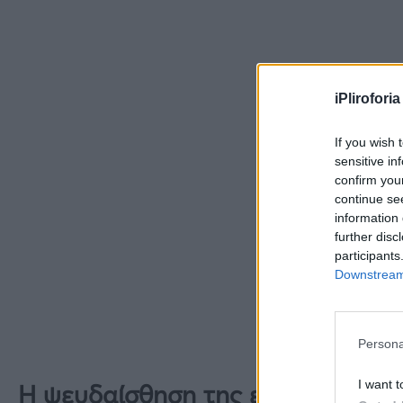
iPliroforia
If you wish 
sensitive in
confirm you
continue se
information 
further disc
participants
Downstream 
Persona
I want t
H ψευδαίσθηση της εικόνας με το