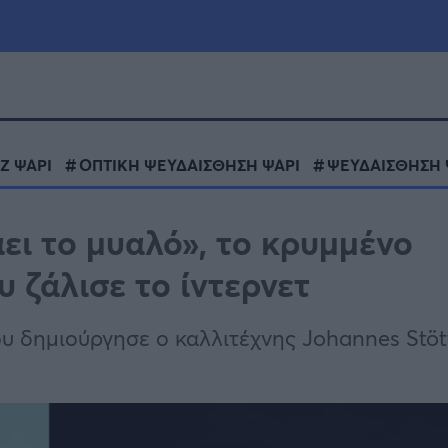
μία
Πολιτική
Τράπεζες
Ζ ΨΑΡΙ
ΟΠΤΙΚΗ ΨΕΥΔΑΙΣΘΗΣΗ ΨΑΡΙ
ΨΕΥΔΑΙΣΘΗΣΗ 
Επιδοτήσεις
le
Αθλητικά
ει το μυαλό», το κρυμμένο
ΕΣΠΑ
υ ζάλισε το ίντερνετ
α
Καιρός
υ δημιούργησε ο καλλιτέχνης Johannes Stött