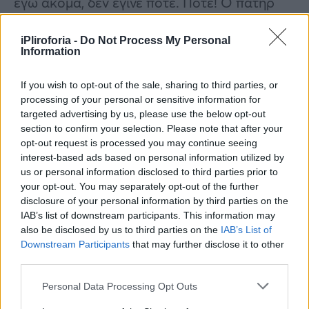
εγώ ακόμα, δεν έγινε ποτέ. Ποτέ! Ο πατήρ
ήταν πάντα εκεί, πάντα, πάνω από το κεφάλι
iPliroforia -
Do Not Process My Personal
σου και σου έλεγε το καλό. Αυτά που
Information
άκουσα, έπεσα από τα σύννεφα. Λέω αυτά
για τον πατέρα μου, δεν τα επιτρέπω, είναι
If you wish to opt-out of the sale, sharing to third parties, or
processing of your personal or sensitive information for
όλα ψέματα. Δεν είναι αλήθεια γιατί τον ξέρω
targeted advertising by us, please use the below opt-out
15 χρόνια τον άνθρωπο και ευγνωμονώ
section to confirm your selection. Please note that after your
opt-out request is processed you may continue seeing
καθημερινά που τον γνώρισα γιατί μου έχει
interest-based ads based on personal information utilized by
σώσει τη ζωή», επεσήμανε ο 22χρονος πρώην
us or personal information disclosed to third parties prior to
τρόφιμος όταν ερωτήθηκε αν έχει δει
your opt-out. You may separately opt-out of the further
disclosure of your personal information by third parties on the
περιστατικά βίας.
IAB’s list of downstream participants. This information may
also be disclosed by us to third parties on the
IAB’s List of
Downstream Participants
that may further disclose it to other
third parties.
Personal Data Processing Opt Outs