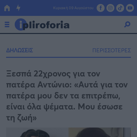
Κυριακή 09 Αυγούστου
Ελλάδα
ΔΗΛΩΣΕΙΣ
ΠΕΡΙΣΣΟΤΕΡΕΣ
Οικονομία
Πολιτική
Ξεσπά 22χρονος για τον
πατέρα Αντώνιο: «Αυτά για τον
Τράπεζες
πατέρα μου δεν τα επιτρέπω,
Επιδοτήσεις
Κόσμος
είναι όλα ψέματα. Μου έσωσε
Lifestyle
ΕΣΠΑ
τη ζωή»
Αθλητικά