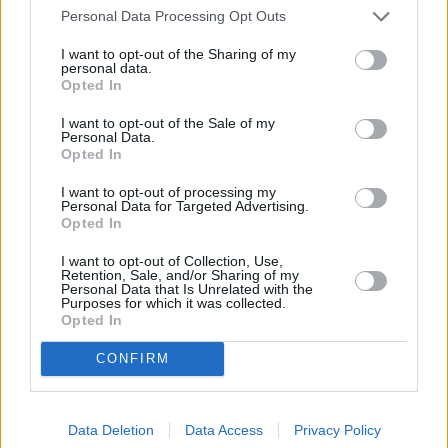
Personal Data Processing Opt Outs
Πρώην φιλοξενούμενος της
I want to opt-out of the Sharing of my
«Κιβωτού του Κόσμου»: «Δεν
personal data.
Opted In
υπήρχε περίπτωση να είναι
I want to opt-out of the Sale of my
κάποιο παιδί μόνο του στο
Personal Data.
Opted In
δωμάτιο του ιερέα»
I want to opt-out of processing my
Personal Data for Targeted Advertising.
Opted In
I want to opt-out of Collection, Use,
Retention, Sale, and/or Sharing of my
Personal Data that Is Unrelated with the
Purposes for which it was collected.
Opted In
CONFIRM
Data Deletion
Data Access
Privacy Policy