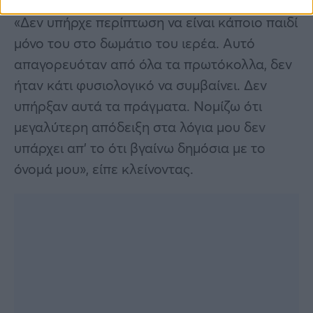
«Δεν υπήρχε περίπτωση να είναι κάποιο παιδί
μόνο του στο δωμάτιο του ιερέα. Αυτό
απαγορευόταν από όλα τα πρωτόκολλα, δεν
ήταν κάτι φυσιολογικό να συμβαίνει. Δεν
υπήρξαν αυτά τα πράγματα. Νομίζω ότι
μεγαλύτερη απόδειξη στα λόγια μου δεν
υπάρχει απ’ το ότι βγαίνω δημόσια με το
όνομά μου», είπε κλείνοντας.