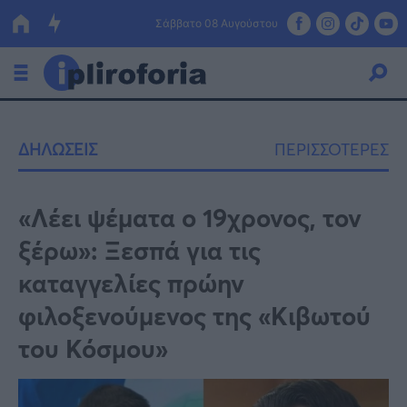
Σάββατο 08 Αυγούστου
Ελλάδα
ΔΗΛΩΣΕΙΣ
ΠΕΡΙΣΣΟΤΕΡΕΣ
Οικονομία
Πολιτική
«Λέει ψέματα ο 19χρονος, τον
ξέρω»: Ξεσπά για τις
Τράπεζες
καταγγελίες πρώην
Επιδοτήσεις
Κόσμος
φιλοξενούμενος της «Κιβωτού
Lifestyle
ΕΣΠΑ
του Κόσμου»
Αθλητικά