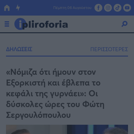
Πέμπτη 06 Αυγούστου
Ελλάδα
ΔΗΛΩΣΕΙΣ
ΠΕΡΙΣΣΟΤΕΡΕΣ
Οικονομία
Πολιτική
«Νόμιζα ότι ήμουν στον
Εξορκιστή και έβλεπα το
Τράπεζες
κεφάλι της γυρνάει»: Οι
Επιδοτήσεις
Κόσμος
δύσκολες ώρες του Φώτη
Lifestyle
ΕΣΠΑ
Σεργουλόπουλου
Αθλητικά