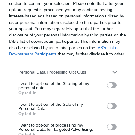
section to confirm your selection. Please note that after your
opt-out request is processed you may continue seeing
interest-based ads based on personal information utilized by
«Νόμιζα ότι το κεφάλι της γυρνάει και έλεγε:
us or personal information disclosed to third parties prior to
your opt-out. You may separately opt-out of the further
θέλω να φύγω από δω μέσα. Η μάνα μου
disclosure of your personal information by third parties on the
ήταν πραγματικά σαν να ήταν ο Εξορκιστής
IAB’s list of downstream participants. This information may
also be disclosed by us to third parties on the
IAB’s List of
μέσα της. Αυτό είναι ένα αστείο γεγονός που
Downstream Participants
that may further disclose it to other
το έχω διηγηθεί σε ανθρώπους», κατέληξε ο
third parties.
Φώτης Σεργουλόπουλος.
Personal Data Processing Opt Outs
I want to opt-out of the Sharing of my
personal data.
Opted In
I want to opt-out of the Sale of my
Personal Data.
Opted In
I want to opt-out of processing my
Personal Data for Targeted Advertising.
Opted In