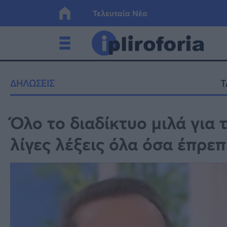
Τελευταία Νέα
Ελλάδα
Οικονο
ΔΗΛΩΣΕΙΣ
T
Κόσμος
Lifesty
Όλο το διαδίκτυο μιλά για 
λίγες λέξεις όλα όσα έπρε
Υγεία
Γυναίκ