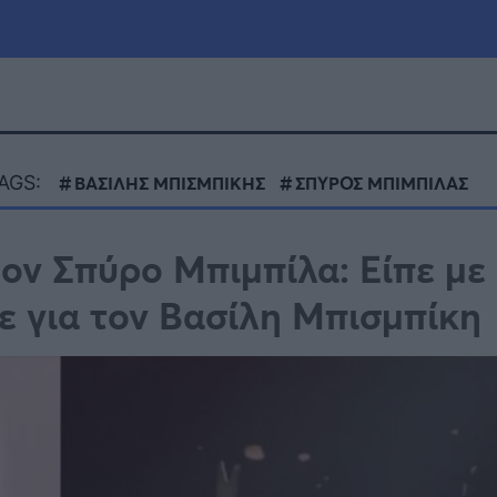
μία
Πολιτική
Τράπεζες
AGS:
ΒΑΣΙΛΗΣ ΜΠΙΣΜΠΙΚΗΣ
ΣΠΥΡΟΣ ΜΠΙΜΠΙΛΑΣ
Επιδοτήσεις
le
Αθλητικά
τον Σπύρο Μπιμπίλα: Είπε με
ΕΣΠΑ
πε για τον Βασίλη Μπισμπίκη
α
Καιρός