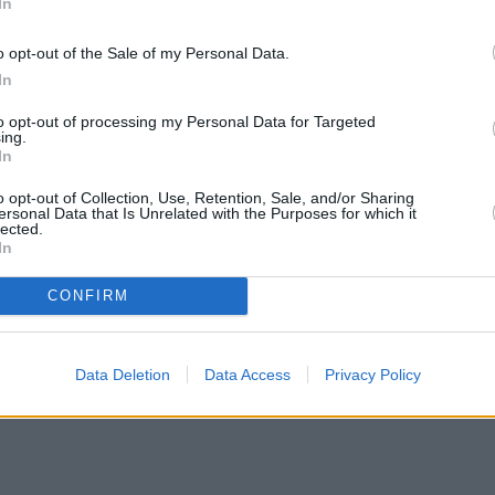
In
σμπίκη: «Είναι δικαίωμα του να
o opt-out of the Sale of my Personal Data.
In
to opt-out of processing my Personal Data for Targeted
 είναι. Είναι δικαίωμα του Βασίλη Μπισμπίκη να κά
ing.
In
τική. Και εγώ έχω δεχτεί πάρα πολύ bullying. Αλλά
o opt-out of Collection, Use, Retention, Sale, and/or Sharing
αντάω πια» τόνισε ο Σπύρος Μπιμπίλας.
ersonal Data that Is Unrelated with the Purposes for which it
lected.
In
CONFIRM
Data Deletion
Data Access
Privacy Policy