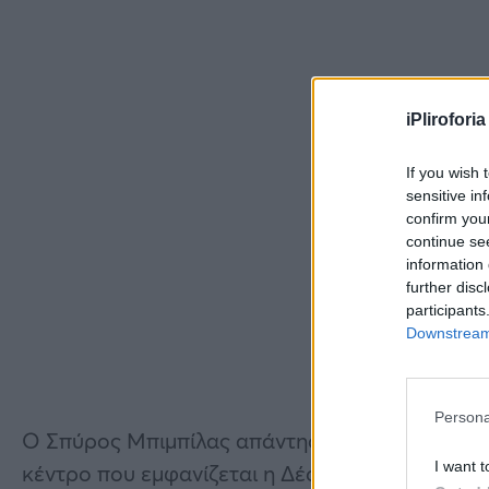
iPliroforia
If you wish 
sensitive in
confirm you
continue se
information 
further disc
participants
Downstream 
Persona
Ο Σπύρος Μπιμπίλας απάντησε και για την vira
I want t
κέντρο που εμφανίζεται η Δέσποινα Βανδή.