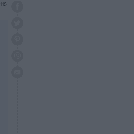
το 2026: Πότε θα έρθει η
11δ.
μεγάλη αλλαγή
ΕΠΙΚΑΙΡΟΤΗΤΑ
20:45
Τραγωδία στη Λάρισα: Νεκρός
50χρονος με αδιανόητο τρόπο
ΥΓΕΙΑ
20:20
Ελάχιστοι τη γνωρίζουν: Η
βιταμίνη που καταπολεμά
κατάθλιψη, κούραση, κόπωση
ΕΠΙΚΑΙΡΟΤΗΤΑ
19:50
ΕΚΤΑΚΤΟ: Σεισμός τώρα στην
Αττική
ΕΠΙΚΑΙΡΟΤΗΤΑ
19:20
«Συναγερμός» τώρα στη
Γλυφάδα
ΕΠΙΚΑΙΡΟΤΗΤΑ
18:45
Θλίψη: Πέθανε πολύτεκνη