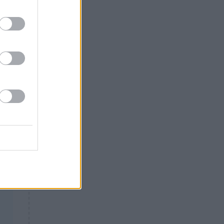
Θλίψη: Έφυγε από τη ζωή
γνωστός Έλληνας ηθοποιός
νει