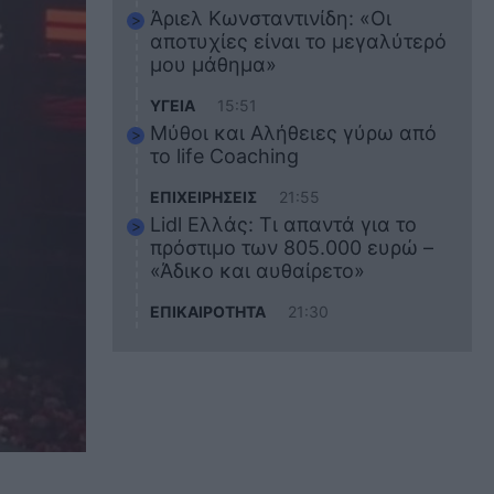
Άριελ Κωνσταντινίδη: «Οι
αποτυχίες είναι το μεγαλύτερό
μου μάθημα»
ΥΓΕΙΑ
15:51
Μύθοι και Αλήθειες γύρω από
το life Coaching
ΕΠΙΧΕΙΡΗΣΕΙΣ
21:55
Lidl Ελλάς: Τι απαντά για το
πρόστιμο των 805.000 ευρώ –
«Άδικο και αυθαίρετο»
ΕΠΙΚΑΙΡΟΤΗΤΑ
21:30
Στο εκπαιδευτικό του ταξίδι
σκοτώθηκε ο 20χρονος
ναυτικός του Blue Star Chios –
Πώς έγινε το τραγικό
δυστύχημα
ΖΩΔΙΑ
21:10
Αυτά τα 3 ζώδια θα πετύχουν