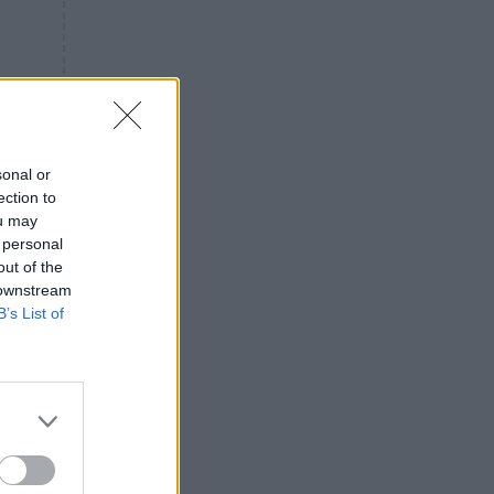
«ενόχληση» με τους πολίτες
για τα Τέμπη- «Αυτή η χώρα
είχε και άλλα δυστυχήματα»
ΠΙΣΤΗ
16:09
Μήτηρ του Ιησού: Προσευχή
στην Παναγία για τις δύσκολες
στιγμές
sonal or
ection to
ΥΓΕΙΑ
15:42
ou may
Συναγερμός στις ευρωπαϊκές
 personal
αγορές: Ανακαλούνται
out of the
πεπόνια και σταφύλια με
 downstream
φυτοφάρμακα
B’s List of
GOSSIP
15:12
Νεφέλη Μεγκ: Το βίντεο για τη
Σίσσυ Χρηστίδου έφερε
αντιδράσεις – «Είμαστε ok με
τα ενέσιμα;»
ΕΛΛΑΔΑ
14:46