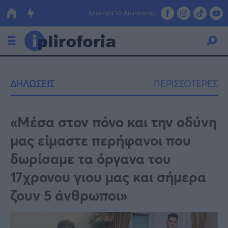
Δευτέρα 10 Αυγούστου
Ελλάδα
ΔΗΛΩΣΕΙΣ
ΠΕΡΙΣΣΟΤΕΡΕΣ
Οικονομία
Πολιτική
«Μέσα στον πόνο και την οδύνη
μας είμαστε περήφανοι που
Τράπεζες
δωρίσαμε τα όργανα του
Επιδοτήσεις
Κόσμος
17χρονου γιου μας και σήμερα
Lifestyle
ΕΣΠΑ
ζουν 5 άνθρωποι»
Αθλητικά