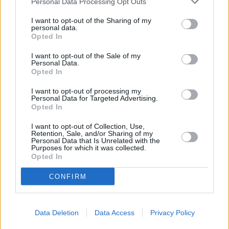
ασκήθηκε έφεση κατά της πρωτόδικης
Personal Data Processing Opt Outs
απόφασης.
I want to opt-out of the Sharing of my
personal data.
Opted In
Στην εξομολόγηση ψυχής οι γονείς είχαν
I want to opt-out of the Sale of my
αναφέρει ότι μόλις οι γιατροί έβαλαν το παιδί
Personal Data.
Opted In
στον αξονικό τομογράφο και είδαν ότι έχει
πάθει αποκόλληση ο εγκέφαλος, τους
I want to opt-out of processing my
Personal Data for Targeted Advertising.
ξεκαθάρισαν ότι δεν υπάρχει ελπίδα. Όμως
Opted In
εκείνοι αρνούνταν να το δεχθούν. «Μας
I want to opt-out of Collection, Use,
είπαν αμέσως για τη δωρεά οργάνων. Εμείς
Retention, Sale, and/or Sharing of my
Personal Data that Is Unrelated with the
Purposes for which it was collected.
με το φτωχό μας το μυαλό, ελπίζαμε. Λέγαμε
Opted In
«υπάρχει Θεός». Διαβεβαιώναμε τους
CONFIRM
ανθρώπους ότι το παιδί κάθε μέρα
βελτιώνεται. Από μόνοι μας το λέγαμε και οι
γιατροί μας κοιτούσαν καλά-καλά».
Data Deletion
Data Access
Privacy Policy