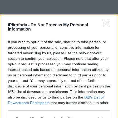
iPliroforia -
Do Not Process My Personal
Information
If you wish to opt-out of the sale, sharing to third parties, or
processing of your personal or sensitive information for
targeted advertising by us, please use the below opt-out
Ένοχη με ελαφρυντικό η οδηγός
section to confirm your selection. Please note that after your
opt-out request is processed you may continue seeing
για το θανατηφόρο τροχαίο
interest-based ads based on personal information utilized by
us or personal information disclosed to third parties prior to
Το δικαστήριο αναγνώρισε στην
your opt-out. You may separately opt-out of the further
disclosure of your personal information by third parties on the
κατηγορούμενη το ελαφρυντικό της
IAB’s list of downstream participants. This information may
ειλικρινούς μεταμέλειας και της επέβαλε
also be disclosed by us to third parties on the
IAB’s List of
ποινή φυλάκισης ενός έτους με τριετή
Downstream Participants
that may further disclose it to other
third parties.
αναστολή. Από μέρους της κατηγορουμένης