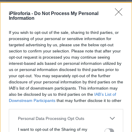
Συνεντεύξεις 18/11/2025
iPliroforia -
Do Not Process My Personal
Information
Δήμητρα Δερζέκου: «Λέω τη δική μου
αλήθεια»
If you wish to opt-out of the sale, sharing to third parties, or
processing of your personal or sensitive information for
targeted advertising by us, please use the below opt-out
section to confirm your selection. Please note that after your
opt-out request is processed you may continue seeing
Συνεντεύξεις 18/11/2025
interest-based ads based on personal information utilized by
Τζεφ Μοντάνα: «Κανένας δεν μπορεί
us or personal information disclosed to third parties prior to
your opt-out. You may separately opt-out of the further
να σου πει ποιος είσαι»
disclosure of your personal information by third parties on the
IAB’s list of downstream participants. This information may
also be disclosed by us to third parties on the
IAB’s List of
Downstream Participants
that may further disclose it to other
third parties.
Personal Data Processing Opt Outs
I want to opt-out of the Sharing of my