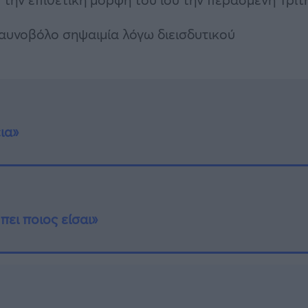
ραυνοβόλο σηψαιμία λόγω διεισδυτικού
ια»
πει ποιος είσαι»