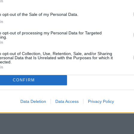
η λόγω στρεπτόκοκκου – 15 θετικά
In
ς 5χρονης
o opt-out of the Sale of my Personal Data.
In
υργήσουν το 3ο Νηπιαγωγείο Ευκαρπίας, το 1ο, 2
to opt-out of processing my Personal Data for Targeted
άσιο Ευκαρπίας.
ing.
In
 διαγνωστικούς ελέγχους σε παιδιά, γονείς και
o opt-out of Collection, Use, Retention, Sale, and/or Sharing
 Ευκαρπίας και άλλων σχολικών μονάδων.
ersonal Data that Is Unrelated with the Purposes for which it
lected.
In
CONFIRM
Data Deletion
Data Access
Privacy Policy