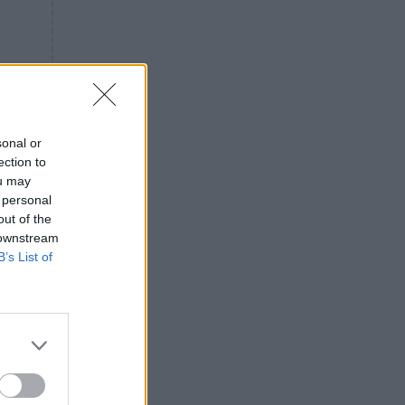
«ενόχληση» με τους πολίτες
για τα Τέμπη- «Αυτή η χώρα
είχε και άλλα δυστυχήματα»
ΠΙΣΤΗ
16:09
Μήτηρ του Ιησού: Προσευχή
στην Παναγία για τις δύσκολες
στιγμές
sonal or
ection to
ΥΓΕΙΑ
15:42
ou may
Συναγερμός στις ευρωπαϊκές
 personal
αγορές: Ανακαλούνται
out of the
πεπόνια και σταφύλια με
 downstream
φυτοφάρμακα
B’s List of
GOSSIP
15:12
Νεφέλη Μεγκ: Το βίντεο για τη
Σίσσυ Χρηστίδου έφερε
αντιδράσεις – «Είμαστε ok με
τα ενέσιμα;»
ΕΛΛΑΔΑ
14:46