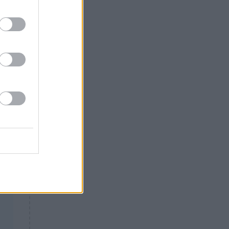
Θλίψη: Έφυγε από τη ζωή
γνωστός Έλληνας ηθοποιός
ο