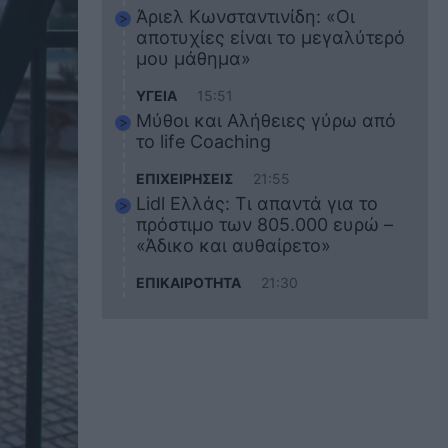
Άριελ Κωνσταντινίδη: «Οι
αποτυχίες είναι το μεγαλύτερό
μου μάθημα»
ΥΓΕΙΑ
15:51
Μύθοι και Αλήθειες γύρω από
το life Coaching
ΕΠΙΧΕΙΡΗΣΕΙΣ
21:55
Lidl Ελλάς: Τι απαντά για το
πρόστιμο των 805.000 ευρώ –
«Άδικο και αυθαίρετο»
ΕΠΙΚΑΙΡΟΤΗΤΑ
21:30
Στο εκπαιδευτικό του ταξίδι
σκοτώθηκε ο 20χρονος
ναυτικός του Blue Star Chios –
Πώς έγινε το τραγικό
δυστύχημα
ΖΩΔΙΑ
21:10
Αυτά τα 3 ζώδια θα πετύχουν