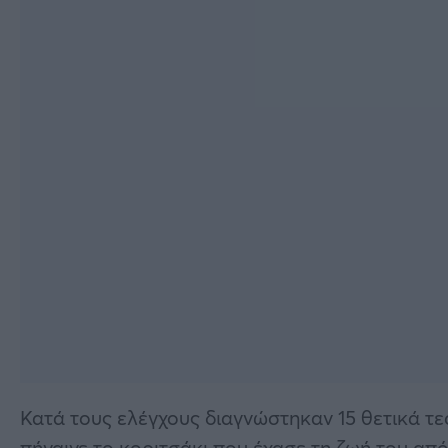
Κατά τους ελέγχους διαγνώστηκαν 15 θετικά τ
πήγαινε το κοριτσάκι που έχασε τη ζωή του από