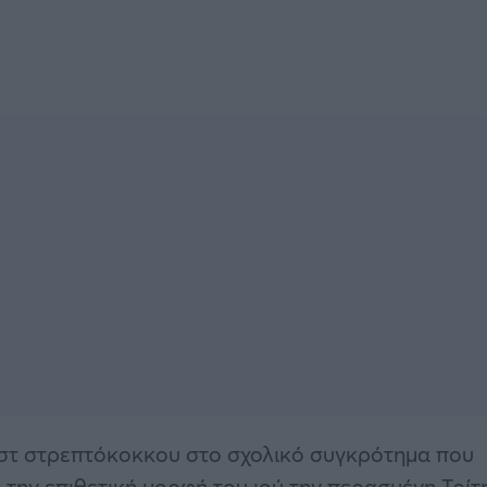
εστ στρεπτόκοκκου στο σχολικό συγκρότημα που
 την επιθετική μορφή του ιού την περασμένη Τρίτ