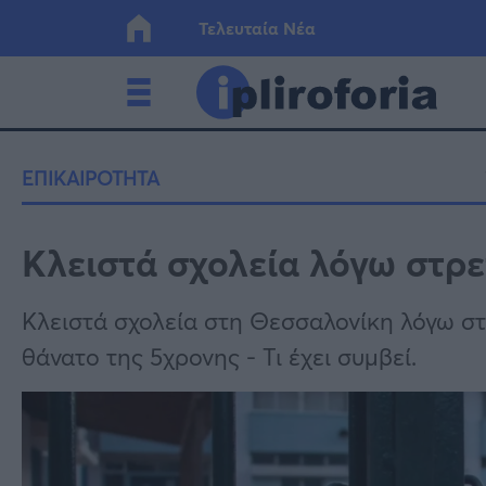
Τελευταία Νέα
Ελλάδα
Οικονο
ΕΠΙΚΑΙΡΟΤΗΤΑ
Κόσμος
Lifesty
Κλειστά σχολεία λόγω στρ
Υγεία
Γυναίκ
Κλειστά σχολεία στη Θεσσαλονίκη λόγω στρ
θάνατο της 5χρονης - Τι έχει συμβεί.