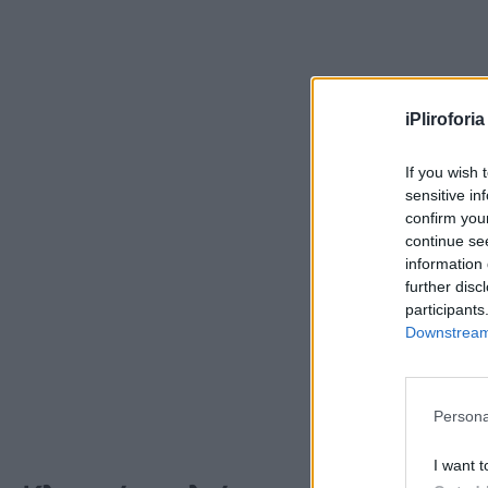
iPliroforia
If you wish 
sensitive in
confirm you
continue se
information 
further disc
participants
Downstream 
Persona
I want t