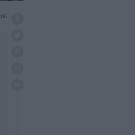
το 2026: Πότε θα έρθει η
μεγάλη αλλαγή
30δ.
ΕΠΙΚΑΙΡΟΤΗΤΑ
20:45
Τραγωδία στη Λάρισα: Νεκρός
50χρονος με αδιανόητο τρόπο
ΥΓΕΙΑ
20:20
Ελάχιστοι τη γνωρίζουν: Η
βιταμίνη που καταπολεμά
κατάθλιψη, κούραση, κόπωση
ΕΠΙΚΑΙΡΟΤΗΤΑ
19:50
ΕΚΤΑΚΤΟ: Σεισμός τώρα στην
Αττική
ΕΠΙΚΑΙΡΟΤΗΤΑ
19:20
«Συναγερμός» τώρα στη
Γλυφάδα
ΕΠΙΚΑΙΡΟΤΗΤΑ
18:45
Θλίψη: Πέθανε πολύτεκνη