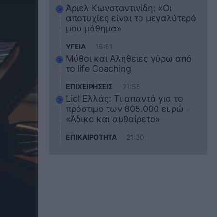
Άριελ Κωνσταντινίδη: «Οι
αποτυχίες είναι το μεγαλύτερό
μου μάθημα»
ΥΓΕΙΑ
15:51
Μύθοι και Αλήθειες γύρω από
το life Coaching
ΕΠΙΧΕΙΡΗΣΕΙΣ
21:55
Lidl Ελλάς: Τι απαντά για το
πρόστιμο των 805.000 ευρώ –
«Άδικο και αυθαίρετο»
ΕΠΙΚΑΙΡΟΤΗΤΑ
21:30
Στο εκπαιδευτικό του ταξίδι
σκοτώθηκε ο 20χρονος
ναυτικός του Blue Star Chios –
Πώς έγινε το τραγικό
δυστύχημα
ΖΩΔΙΑ
21:10
Αυτά τα 3 ζώδια θα πετύχουν