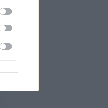
Θλίψη: Έφυγε από τη ζωή
γνωστός Έλληνας ηθοποιός