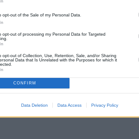
ροχαία δυστυχήματα το 2050 και με τις ενέργειες
In
ιμάται πως θα φτάσει στα 19.800 το 2030 από το
o opt-out of the Sale of my Personal Data.
In
to opt-out of processing my Personal Data for Targeted
ους παίρνουν το τιμόνι
ing.
In
ομισιόν παρουσίασε τις προτάσεις της για τον
o opt-out of Collection, Use, Retention, Sale, and/or Sharing
ersonal Data that Is Unrelated with the Purposes for which it
ησης και μέσα σε αυτές είναι και ο περιορισμός
lected.
In
ένης κατηγορίας οδηγών.
CONFIRM
Data Deletion
Data Access
Privacy Policy