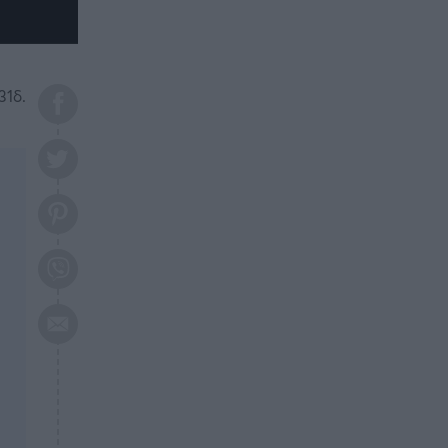
το 2026: Πότε θα έρθει η
μεγάλη αλλαγή
ΕΠΙΚΑΙΡΟΤΗΤΑ
20:45
Τραγωδία στη Λάρισα: Νεκρός
31δ.
50χρονος με αδιανόητο τρόπο
ΥΓΕΙΑ
20:20
Ελάχιστοι τη γνωρίζουν: Η
βιταμίνη που καταπολεμά
κατάθλιψη, κούραση, κόπωση
ΕΠΙΚΑΙΡΟΤΗΤΑ
19:50
ΕΚΤΑΚΤΟ: Σεισμός τώρα στην
Αττική
ΕΠΙΚΑΙΡΟΤΗΤΑ
19:20
«Συναγερμός» τώρα στη
Γλυφάδα
ΕΠΙΚΑΙΡΟΤΗΤΑ
18:45
Θλίψη: Πέθανε πολύτεκνη