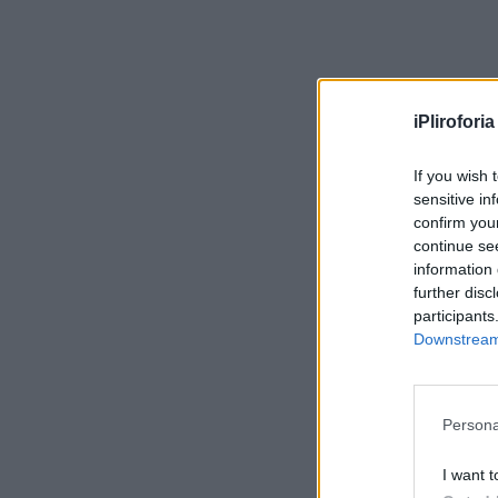
iPliroforia
If you wish 
sensitive in
confirm you
continue se
information 
further disc
participants
Downstream 
Persona
I want t