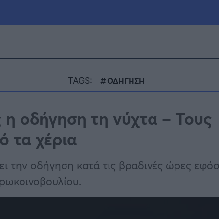
μία
Πολιτική
Τράπεζες
TAGS:
ΟΔΗΓΗΣΗ
Επιδοτήσεις
le
Αθλητικά
 η οδήγηση τη νύχτα – Τους
ΕΣΠΑ
ό τα χέρια
α
Καιρός
ει την οδήγηση κατά τις βραδινές ώρες εφό
υρωκοινοβουλίου.