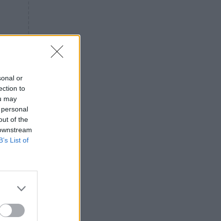
«ενόχληση» με τους πολίτες
για τα Τέμπη- «Αυτή η χώρα
είχε και άλλα δυστυχήματα»
ΠΙΣΤΗ
16:09
Μήτηρ του Ιησού: Προσευχή
στην Παναγία για τις δύσκολες
στιγμές
sonal or
ection to
ΥΓΕΙΑ
15:42
ou may
Συναγερμός στις ευρωπαϊκές
 personal
αγορές: Ανακαλούνται
out of the
πεπόνια και σταφύλια με
 downstream
φυτοφάρμακα
B’s List of
GOSSIP
15:12
Νεφέλη Μεγκ: Το βίντεο για τη
Σίσσυ Χρηστίδου έφερε
αντιδράσεις – «Είμαστε ok με
τα ενέσιμα;»
ΕΛΛΑΔΑ
14:46