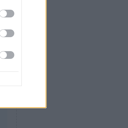
Θλίψη: Έφυγε από τη ζωή
γνωστός Έλληνας ηθοποιός
ύν