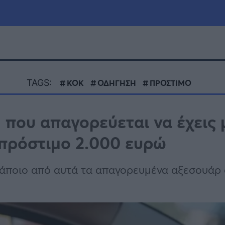
μία
Πολιτική
Τράπεζες
TAGS:
ΚΟΚ
ΟΔΗΓΗΣΗ
ΠΡΟΣΤΙΜΟ
Επιδοτήσεις
le
Αθλητικά
ή που απαγορεύεται να έχεις
ΕΣΠΑ
 πρόστιμο 2.000 ευρώ
α
Καιρός
κάποιο από αυτά τα απαγορευμένα αξεσουάρ