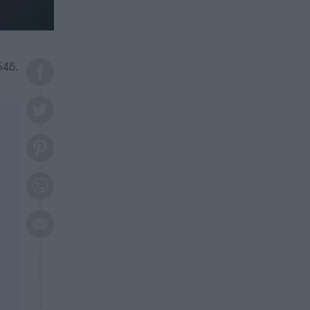
το 2026: Πότε θα έρθει η
μεγάλη αλλαγή
ΕΠΙΚΑΙΡΟΤΗΤΑ
20:45
Τραγωδία στη Λάρισα: Νεκρός
54δ.
50χρονος με αδιανόητο τρόπο
ΥΓΕΙΑ
20:20
Ελάχιστοι τη γνωρίζουν: Η
βιταμίνη που καταπολεμά
κατάθλιψη, κούραση, κόπωση
ΕΠΙΚΑΙΡΟΤΗΤΑ
19:50
ΕΚΤΑΚΤΟ: Σεισμός τώρα στην
Αττική
ΕΠΙΚΑΙΡΟΤΗΤΑ
19:20
«Συναγερμός» τώρα στη
Γλυφάδα
ΕΠΙΚΑΙΡΟΤΗΤΑ
18:45
Θλίψη: Πέθανε πολύτεκνη