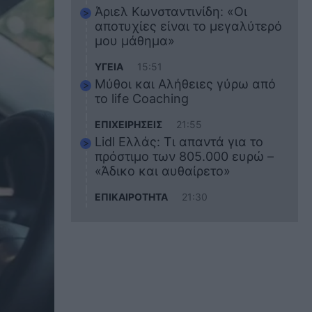
Άριελ Κωνσταντινίδη: «Οι
αποτυχίες είναι το μεγαλύτερό
μου μάθημα»
ΥΓΕΙΑ
15:51
Μύθοι και Αλήθειες γύρω από
το life Coaching
ΕΠΙΧΕΙΡΗΣΕΙΣ
21:55
Lidl Ελλάς: Τι απαντά για το
πρόστιμο των 805.000 ευρώ –
«Άδικο και αυθαίρετο»
ΕΠΙΚΑΙΡΟΤΗΤΑ
21:30
Στο εκπαιδευτικό του ταξίδι
σκοτώθηκε ο 20χρονος
ναυτικός του Blue Star Chios –
Πώς έγινε το τραγικό
δυστύχημα
ΖΩΔΙΑ
21:10
Αυτά τα 3 ζώδια θα πετύχουν