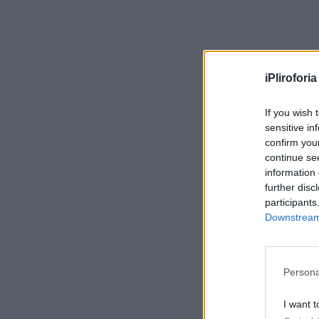
iPliroforia
If you wish 
sensitive in
confirm you
continue se
information 
further disc
participants
Downstream 
Persona
I want t