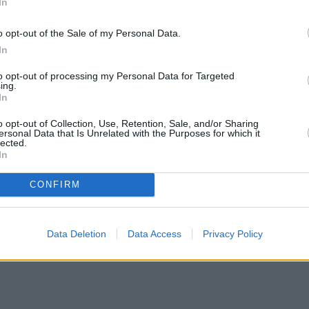
ται με τα όρια ταχύτητας στους δρόμους, οι
In
τα οποία δύσκολα ξεφεύγει κανείς.
o opt-out of the Sale of my Personal Data.
In
πρόστιμο 2.000 ευρώ
to opt-out of processing my Personal Data for Targeted
ing.
In
οσπαθούν να τα ξεγελάσουν, επιστρατεύοντας τα
ίναι διαθέσιμες στο ελεύθερο εμπόριο και μπορο
o opt-out of Collection, Use, Retention, Sale, and/or Sharing
ersonal Data that Is Unrelated with the Purposes for which it
σω Διαδικτύου.
lected.
In
CONFIRM
Data Deletion
Data Access
Privacy Policy