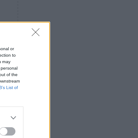
«ενόχληση» με τους πολίτες
για τα Τέμπη- «Αυτή η χώρα
είχε και άλλα δυστυχήματα»
ΠΙΣΤΗ
16:09
Μήτηρ του Ιησού: Προσευχή
στην Παναγία για τις δύσκολες
στιγμές
sonal or
ection to
ΥΓΕΙΑ
15:42
ou may
Συναγερμός στις ευρωπαϊκές
 personal
αγορές: Ανακαλούνται
out of the
πεπόνια και σταφύλια με
 downstream
φυτοφάρμακα
B’s List of
GOSSIP
15:12
Νεφέλη Μεγκ: Το βίντεο για τη
Σίσσυ Χρηστίδου έφερε
αντιδράσεις – «Είμαστε ok με
τα ενέσιμα;»
ΕΛΛΑΔΑ
14:46