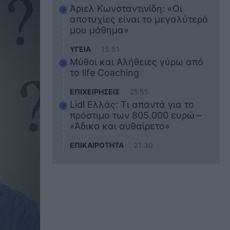
Άριελ Κωνσταντινίδη: «Οι
αποτυχίες είναι το μεγαλύτερό
μου μάθημα»
ΥΓΕΙΑ
15:51
Μύθοι και Αλήθειες γύρω από
το life Coaching
ΕΠΙΧΕΙΡΗΣΕΙΣ
21:55
Lidl Ελλάς: Τι απαντά για το
πρόστιμο των 805.000 ευρώ –
«Άδικο και αυθαίρετο»
ΕΠΙΚΑΙΡΟΤΗΤΑ
21:30
Στο εκπαιδευτικό του ταξίδι
σκοτώθηκε ο 20χρονος
ναυτικός του Blue Star Chios –
Πώς έγινε το τραγικό
δυστύχημα
ΖΩΔΙΑ
21:10
Αυτά τα 3 ζώδια θα πετύχουν