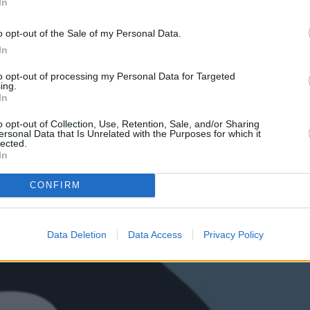
αισθήσεις, που δημοσιεύονται στο TikTok από τη
In
Ποιο είναι το πρώτο πράγμα που βλέπετε σε αυτή 
o opt-out of the Sale of my Personal Data.
In
to opt-out of processing my Personal Data for Targeted
ing.
In
o opt-out of Collection, Use, Retention, Sale, and/or Sharing
ersonal Data that Is Unrelated with the Purposes for which it
lected.
In
CONFIRM
Data Deletion
Data Access
Privacy Policy