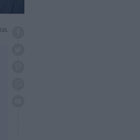
το 2026: Πότε θα έρθει η
μεγάλη αλλαγή
ΕΠΙΚΑΙΡΟΤΗΤΑ
20:45
Τραγωδία στη Λάρισα: Νεκρός
13δ.
50χρονος με αδιανόητο τρόπο
ΥΓΕΙΑ
20:20
Ελάχιστοι τη γνωρίζουν: Η
βιταμίνη που καταπολεμά
κατάθλιψη, κούραση, κόπωση
ΕΠΙΚΑΙΡΟΤΗΤΑ
19:50
ΕΚΤΑΚΤΟ: Σεισμός τώρα στην
Αττική
ΕΠΙΚΑΙΡΟΤΗΤΑ
19:20
«Συναγερμός» τώρα στη
Γλυφάδα
ΕΠΙΚΑΙΡΟΤΗΤΑ
18:45
Θλίψη: Πέθανε πολύτεκνη