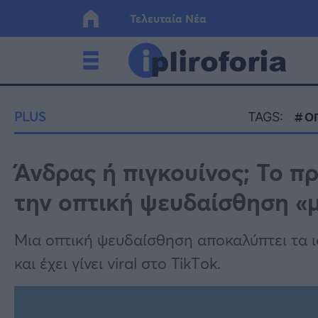
Τελευταία Νέα
Ελλάδα
Οικονο
PLUS
TAGS:
Ο
Κόσμος
Lifesty
Άνδρας ή πιγκουίνος; Το π
την οπτική ψευδαίσθηση «μ
Υγεία
Γυναίκ
Μια οπτική ψευδαίσθηση αποκαλύπτει τα 
και έχει γίνει viral στο TikΤok.