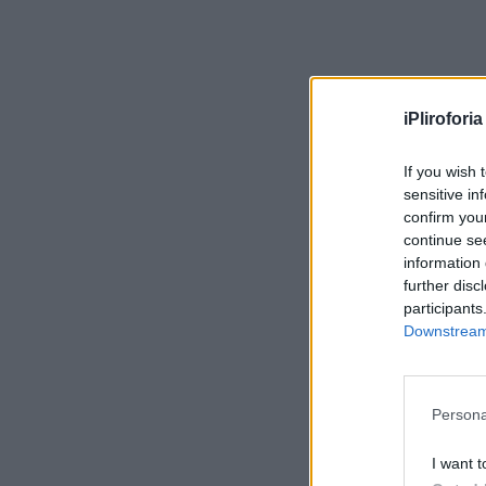
iPliroforia
If you wish 
sensitive in
confirm you
continue se
information 
further disc
participants
Downstream 
Persona
I want t