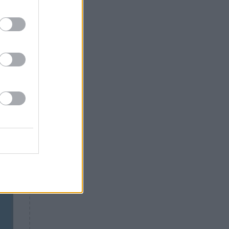
Θλίψη: Έφυγε από τη ζωή
την
γνωστός Έλληνας ηθοποιός