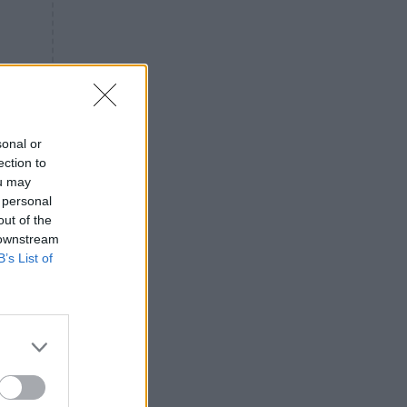
«ενόχληση» με τους πολίτες
για τα Τέμπη- «Αυτή η χώρα
είχε και άλλα δυστυχήματα»
ΠΙΣΤΗ
16:09
Μήτηρ του Ιησού: Προσευχή
στην Παναγία για τις δύσκολες
στιγμές
sonal or
ection to
ΥΓΕΙΑ
15:42
ou may
Συναγερμός στις ευρωπαϊκές
 personal
αγορές: Ανακαλούνται
out of the
πεπόνια και σταφύλια με
 downstream
φυτοφάρμακα
B’s List of
GOSSIP
15:12
Νεφέλη Μεγκ: Το βίντεο για τη
Σίσσυ Χρηστίδου έφερε
αντιδράσεις – «Είμαστε ok με
τα ενέσιμα;»
ΕΛΛΑΔΑ
14:46