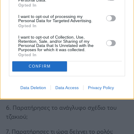
Opted In
2. Παρατήρησες τον καπνό που βγαίνει από
I want to opt-out of processing my
το τρένο;
Personal Data for Targeted Advertising.
Opted In
3. Παρατήρησες τα κηροπήγια επάνω στο
I want to opt-out of Collection, Use,
Retention, Sale, and/or Sharing of my
τζάκι;
Personal Data that Is Unrelated with the
Purposes for which it was collected.
Opted In
4. Παρατήρησες το ιδιαίτερο ξύλινο μοτίβο
CONFIRM
στον τοίχο;
5. Παρατήρησες τους σχηματισμούς του
Data Deletion
Data Access
Privacy Policy
ξύλου στο πάτωμα;
6. Παρατήρησες το ανάγλυφο σχέδιο του
τζακιού;
7. Παρατήρησες τι ώρα δείχνει το ρολόι;