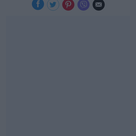
Viral
Κουζίνα
Ζώδια
Pet
Πίστη