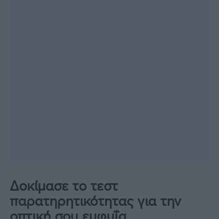
Δοκίμασε το τεστ
παρατηρητικότητας για την
οπτική σου ευφυΐα