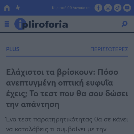
Κυριακή 09 Αυγούστου
Ελλάδα
PLUS
ΠΕΡΙΣΣΟΤΕΡΕΣ
Οικονομία
Πολιτική
Ελάχιστοι τα βρίσκουν: Πόσο
ανεπτυγμένη οπτική ευφυΐα
Τράπεζες
έχεις; Το τεστ που θα σου δώσει
Επιδοτήσεις
Κόσμος
την απάντηση
Lifestyle
ΕΣΠΑ
Ένα τεστ παρατηρητικότητας θα σε κάνει
Αθλητικά
να καταλάβεις τι συμβαίνει με την