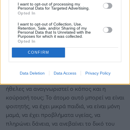
I want to opt-out of processing my
Personal Data for Targeted Advertising.
Opted In
I want to opt-out of Collection, Use,
Retention, Sale, and/or Sharing of my
Personal Data that Is Unrelated with the
Purposes for which it was collected.
Opted In
Σκέψου τον πατέρα, τη μάνα, το παιδί σου…
CONFIRM
Σκέψου ότι θα μπορούσαν να βρίσκονται στη
θέση του. Πώς θα ήθελες να τους φερθούν;
Data Deletion
Data Access
Privacy Policy
Θα ήθελες να τους δώσουν πουρμπουάρ; Θα
ήθελες να αναγνωριστεί ο κόπος και η
κούρασή τους; Το άτομο αυτό μπορεί να είναι
φοιτητής, να έχει μικρά παιδιά, να είναι μόνη
μαμά, να έχει προβλήματα υγείας, να
πληρώνει δάνεια, να ανεβαίνει το δικό του