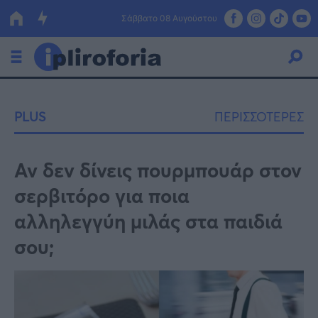
Σάββατο 08 Αυγούστου
Ελλάδα
PLUS
ΠΕΡΙΣΣΟΤΕΡΕΣ
Οικονομία
Πολιτική
Αν δεν δίνεις πουρμπουάρ στον
σερβιτόρο για ποια
Τράπεζες
αλληλεγγύη μιλάς στα παιδιά
Επιδοτήσεις
Κόσμος
σου;
Lifestyle
ΕΣΠΑ
Αθλητικά