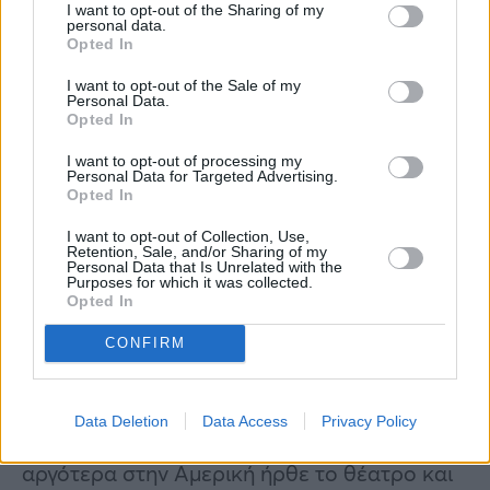
αγόρια όλων των σχολείων… Είμαι πάντα
I want to opt-out of the Sharing of my
personal data.
φίλος σου, πάντα θα σε στηρίζω, ξέρω πως
Opted In
με στηρίζεις και ακόμα και αν δε βλεπόμαστε
I want to opt-out of the Sale of my
σε έχω πάντα στην καρδιά μου και σε εκτιμώ
Personal Data.
Opted In
σαν καλλιτέχνη και σαν άνθρωπο”.
I want to opt-out of processing my
Personal Data for Targeted Advertising.
Λίγο μετά, η Εβελίνα Παπούλια μίλησε για το
Opted In
πως πέρασε από τον χορό στην υποκριτική.
I want to opt-out of Collection, Use,
Retention, Sale, and/or Sharing of my
Personal Data that Is Unrelated with the
“O πρώτος μου στόχος ήταν ο χορός. Έξι
Purposes for which it was collected.
Opted In
χρονών είπα στη μητέρα μου ότι θα γίνω
χορεύτρια… Γεννήθηκε η υποκριτική όταν
CONFIRM
κάποια στιγμή με είχε δει ο Λάμπρος ο
Τσάγκας σε μια παράσταση και μου είπε ότι
Data Deletion
Data Access
Privacy Policy
πρέπει να κάνω αυτό… Βρισκόμενη
αργότερα στην Αμερική ήρθε το θέατρο και