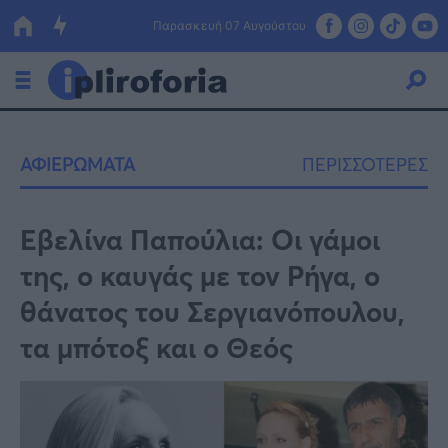
Παρασκευή 07 Αυγούστου
Ελλάδα
ΑΦΙΕΡΩΜΑΤΑ
ΠΕΡΙΣΣΟΤΕΡΕΣ
Οικονομία
Πολιτική
Εβελίνα Παπούλια: Οι γάμοι
της, ο καυγάς με τον Ρήγα, ο
Τράπεζες
θάνατος του Σεργιανόπουλου,
Επιδοτήσεις
Κόσμος
τα μπότοξ και ο Θεός
Lifestyle
ΕΣΠΑ
Αθλητικά