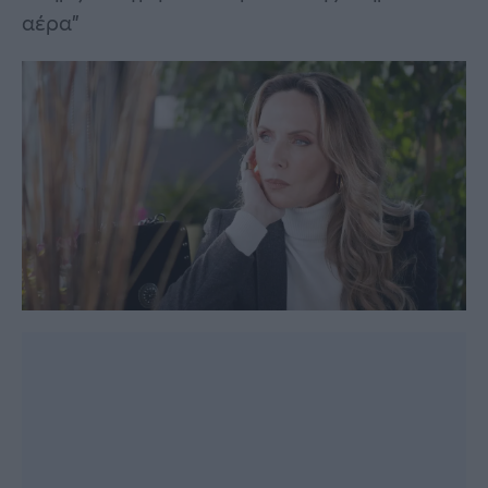
αέρα”