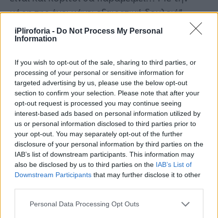
κόρη της έχει κάνει εξαιρετική δουλειά”
iPliroforia -
Do Not Process My Personal
Information
If you wish to opt-out of the sale, sharing to third parties, or
processing of your personal or sensitive information for
targeted advertising by us, please use the below opt-out
section to confirm your selection. Please note that after your
opt-out request is processed you may continue seeing
interest-based ads based on personal information utilized by
us or personal information disclosed to third parties prior to
your opt-out. You may separately opt-out of the further
disclosure of your personal information by third parties on the
IAB’s list of downstream participants. This information may
Όσα είπε ο Κωνσταντίνος Μακρουλάκης
also be disclosed by us to third parties on the
IAB’s List of
Downstream Participants
that may further disclose it to other
third parties.
“Πηγαίναμε σε γειτονικά σχολεία με την
Εβελίνα.. Ήταν πολύ όμορφη και ποθητή στα
Personal Data Processing Opt Outs