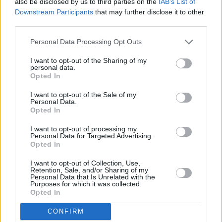
also be disclosed by us to third parties on the
IAB’s List of
Downstream Participants
that may further disclose it to other
third parties.
Personal Data Processing Opt Outs
I want to opt-out of the Sharing of my
personal data.
Opted In
I want to opt-out of the Sale of my
Personal Data.
Opted In
Η Εβελίνα Παπούλια
I want to opt-out of processing my
Personal Data for Targeted Advertising.
παντρεύτηκε στη Σκωτία τον
Opted In
σκηνοθέτη Παναγιώτη Κράββα
I want to opt-out of Collection, Use,
Retention, Sale, and/or Sharing of my
Personal Data that Is Unrelated with the
Λέει χαρακτηριστικά η Εβελίνα Παπούλια:
Purposes for which it was collected.
Opted In
«Έχω ξαναπαντρευτεί, απλά κράτησε ένα
CONFIRM
μήνα. Παντρεύτηκα στη Σκωτία μετά από έξι