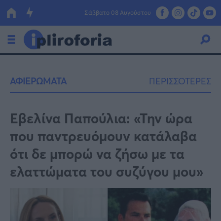
Σάββατο 08 Αυγούστου
Ελλάδα
ΑΦΙΕΡΩΜΑΤΑ
ΠΕΡΙΣΣΟΤΕΡΕΣ
Οικονομία
Πολιτική
Εβελίνα Παπούλια: «Την ώρα
που παντρευόμουν κατάλαβα
Τράπεζες
ότι δε μπορώ να ζήσω με τα
Επιδοτήσεις
Κόσμος
ελαττώματα του συζύγου μου»
Lifestyle
ΕΣΠΑ
Αθλητικά