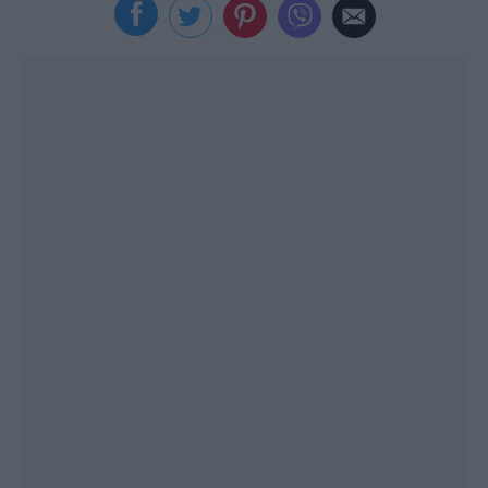
Viral
Κουζίνα
Ζώδια
Pet
Πίστη