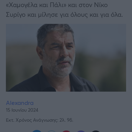
Υγεία
«Χαμογέλα και Πάλι» και στον Νίκο
Συρίγο και μίλησε για όλους και για όλα.
Γυναίκα
Καιρός
Alexandra
15 Ιουνίου 2024
Εκτ. Χρόνος Ανάγνωσης: 2λ. 9δ.