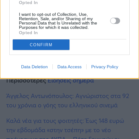
Opted In
I want to opt-out of Collection, Use,
Retention, Sale, and/or Sharing of my
Personal Data that Is Unrelated with the
Purposes for which it was collected.
Opted In
CONFIRM
Data Deletion
Data Access
Privacy Policy
Περισσότερες
Ειδήσεις σήμερα
Άγγελος Αντωνόπουλος: Αγνώριστος στα 92
του χρόνια ο γόης του ελληνικού σινεμά
Καλά νέα για τους φοιτητές: Έως 148 ευρώ
την εβδομάδα «στην τσέπη» με το νέο