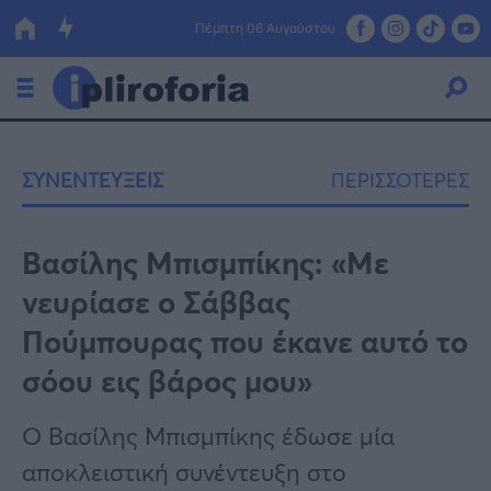
Πέμπτη 06 Αυγούστου
Ελλάδα
ΣΥΝΕΝΤΕΥΞΕΙΣ
ΠΕΡΙΣΣΟΤΕΡΕΣ
Οικονομία
Πολιτική
Βασίλης Μπισμπίκης: «Με
νευρίασε ο Σάββας
Τράπεζες
Πούμπουρας που έκανε αυτό το
Επιδοτήσεις
Κόσμος
σόου εις βάρος μου»
Lifestyle
ΕΣΠΑ
Ο Βασίλης Μπισμπίκης έδωσε μία
Αθλητικά
αποκλειστική συνέντευξη στο