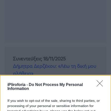
Συνεντεύξεις 18/11/2025
Δήμητρα Δερζέκου: «Λέω τη δική μου
αλήθεια»
iPliroforia -
Do Not Process My Personal
Information
Συνεντεύξεις 18/11/2025
If you wish to opt-out of the sale, sharing to third parties, or
Τζεφ Μοντάνα: «Κανένας δεν μπορεί
processing of your personal or sensitive information for