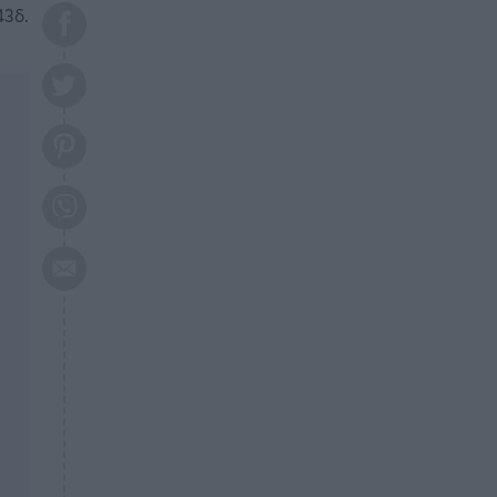
το 2026: Πότε θα έρθει η
43δ.
μεγάλη αλλαγή
ΕΠΙΚΑΙΡΟΤΗΤΑ
20:45
Τραγωδία στη Λάρισα: Νεκρός
50χρονος με αδιανόητο τρόπο
ΥΓΕΙΑ
20:20
Ελάχιστοι τη γνωρίζουν: Η
βιταμίνη που καταπολεμά
κατάθλιψη, κούραση, κόπωση
ΕΠΙΚΑΙΡΟΤΗΤΑ
19:50
ΕΚΤΑΚΤΟ: Σεισμός τώρα στην
Αττική
ΕΠΙΚΑΙΡΟΤΗΤΑ
19:20
«Συναγερμός» τώρα στη
Γλυφάδα
ΕΠΙΚΑΙΡΟΤΗΤΑ
18:45
Θλίψη: Πέθανε πολύτεκνη