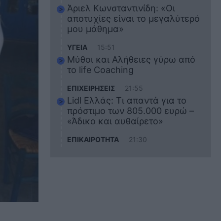
Άριελ Κωνσταντινίδη: «Οι
αποτυχίες είναι το μεγαλύτερό
μου μάθημα»
ΥΓΕΙΑ
15:51
Μύθοι και Αλήθειες γύρω από
το life Coaching
ΕΠΙΧΕΙΡΗΣΕΙΣ
21:55
Lidl Ελλάς: Τι απαντά για το
πρόστιμο των 805.000 ευρώ –
«Άδικο και αυθαίρετο»
ΕΠΙΚΑΙΡΟΤΗΤΑ
21:30
Στο εκπαιδευτικό του ταξίδι
σκοτώθηκε ο 20χρονος
ναυτικός του Blue Star Chios –
Πώς έγινε το τραγικό
δυστύχημα
ΖΩΔΙΑ
21:10
Αυτά τα 3 ζώδια θα πετύχουν