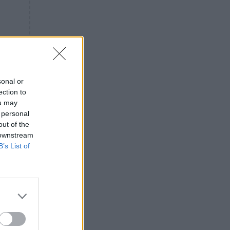
«ενόχληση» με τους πολίτες
για τα Τέμπη- «Αυτή η χώρα
είχε και άλλα δυστυχήματα»
ΠΙΣΤΗ
16:09
Μήτηρ του Ιησού: Προσευχή
στην Παναγία για τις δύσκολες
στιγμές
sonal or
ection to
ΥΓΕΙΑ
15:42
ou may
Συναγερμός στις ευρωπαϊκές
 personal
αγορές: Ανακαλούνται
out of the
πεπόνια και σταφύλια με
 downstream
φυτοφάρμακα
B’s List of
GOSSIP
15:12
Νεφέλη Μεγκ: Το βίντεο για τη
Σίσσυ Χρηστίδου έφερε
αντιδράσεις – «Είμαστε ok με
τα ενέσιμα;»
ΕΛΛΑΔΑ
14:46