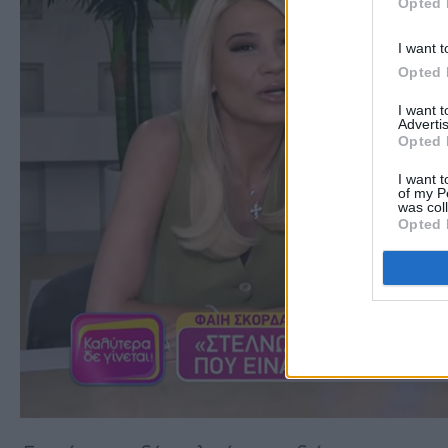
Opted 
I want t
Opted 
I want 
Advertis
Opted 
I want t
of my P
was col
Opted 