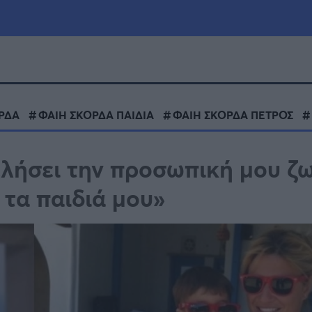
μία
Πολιτική
Τράπεζες
ΡΔΑ
ΦΑΙΗ ΣΚΟΡΔΑ ΠΑΙΔΙΑ
ΦΑΙΗ ΣΚΟΡΔΑ ΠΕΤΡΟΣ
Επιδοτήσεις
le
Αθλητικά
λήσει την προσωπική μου ζω
ΕΣΠΑ
 τα παιδιά μου»
α
Καιρός