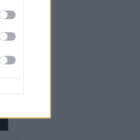
Θλίψη: Έφυγε από τη ζωή
γνωστός Έλληνας ηθοποιός