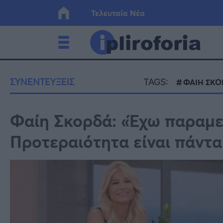
Τελευταία Νέα
Ελλάδα
Οικονο
ΣΥΝΕΝΤΕΥΞΕΙΣ
TAGS:
ΦΑΙΗ ΣΚΟ
Κόσμος
Lifesty
Φαίη Σκορδά: «Έχω παραμε
Προτεραιότητα είναι πάντα
Υγεία
Γυναίκ