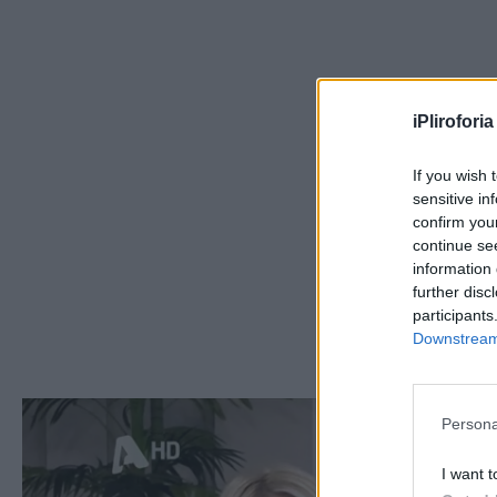
iPliroforia
If you wish 
sensitive in
confirm you
continue se
information 
further disc
participants
Downstream 
Persona
I want t