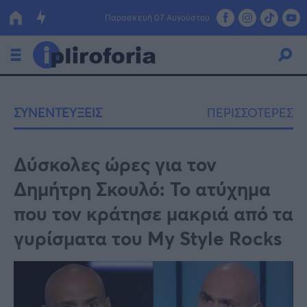
Παρασκευή 07 Αυγούστου
Ελλάδα
ΣΥΝΕΝΤΕΥΞΕΙΣ
ΠΕΡΙΣΣΟΤΕΡΕΣ
Οικονομία
Πολιτική
Δύσκολες ώρες για τον
Δημήτρη Σκουλό: Το ατύχημα
Τράπεζες
που τον κράτησε μακριά από τα
Επιδοτήσεις
Κόσμος
γυρίσματα του My Style Rocks
Lifestyle
ΕΣΠΑ
Αθλητικά