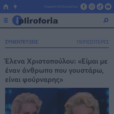
Κυριακή 09 Αυγούστου
Ελλάδα
ΣΥΝΕΝΤΕΥΞΕΙΣ
ΠΕΡΙΣΣΟΤΕΡΕΣ
Οικονομία
Πολιτική
Έλενα Χριστοπούλου: «Είμαι με
έναν άνθρωπο που γουστάρω,
Τράπεζες
είναι φούρναρης»
Επιδοτήσεις
Κόσμος
Lifestyle
ΕΣΠΑ
Αθλητικά