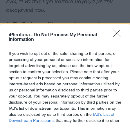
εγώ, τι να πω; Έχει κάποια μαγαζιά με την
οικογένειά του.
Α. Π.: Φούρνος, ξέρεις τι είναι ο φούρνος;
iPliroforia -
Do Not Process My Personal
Η. Ψ.: Ξέρω.
Information
Α. Π.: Πας το πρωί και παίρνεις ψωμί.
If you wish to opt-out of the sale, sharing to third parties, or
processing of your personal or sensitive information for
targeted advertising by us, please use the below opt-out
Ψωμί, τυρόπιτες και τέτοια.
section to confirm your selection. Please note that after your
opt-out request is processed you may continue seeing
Α. Π.: Ψωμί, ντόνατς, ε;
interest-based ads based on personal information utilized by
us or personal information disclosed to third parties prior to
Η. Ψ.: Έχει και ντόνατς ο φούρνος;
your opt-out. You may separately opt-out of the further
disclosure of your personal information by third parties on the
IAB’s list of downstream participants. This information may
Είναι ένας άνθρωπος που παλεύει, όπου
also be disclosed by us to third parties on the
IAB’s List of
βγαίνει έξω και παλεύει, με τα μαγαζιά του
Downstream Participants
that may further disclose it to other
third parties.
και παλεύει.