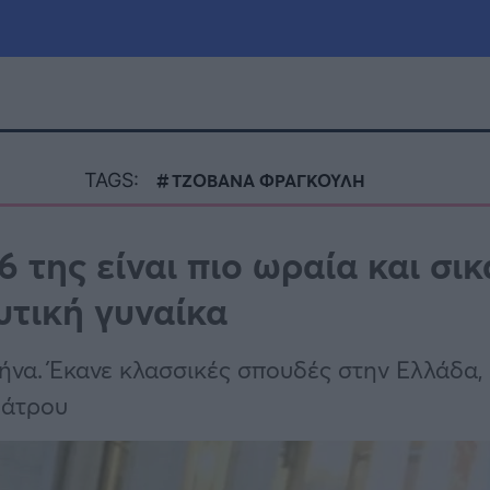
μία
Πολιτική
Τράπεζες
TAGS:
ΤΖΟΒΑΝΑ ΦΡΑΓΚΟΥΛΗ
Επιδοτήσεις
le
Αθλητικά
 της είναι πιο ωραία και σικ
ΕΣΠΑ
υτική γυναίκα
α
Καιρός
να. Έκανε κλασσικές σπουδές στην Ελλάδα,
εάτρου