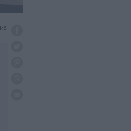
το 2026: Πότε θα έρθει η
μεγάλη αλλαγή
ΕΠΙΚΑΙΡΟΤΗΤΑ
20:45
Τραγωδία στη Λάρισα: Νεκρός
44δ.
50χρονος με αδιανόητο τρόπο
ΥΓΕΙΑ
20:20
Ελάχιστοι τη γνωρίζουν: Η
βιταμίνη που καταπολεμά
κατάθλιψη, κούραση, κόπωση
ΕΠΙΚΑΙΡΟΤΗΤΑ
19:50
ΕΚΤΑΚΤΟ: Σεισμός τώρα στην
Αττική
ΕΠΙΚΑΙΡΟΤΗΤΑ
19:20
«Συναγερμός» τώρα στη
Γλυφάδα
ΕΠΙΚΑΙΡΟΤΗΤΑ
18:45
Θλίψη: Πέθανε πολύτεκνη