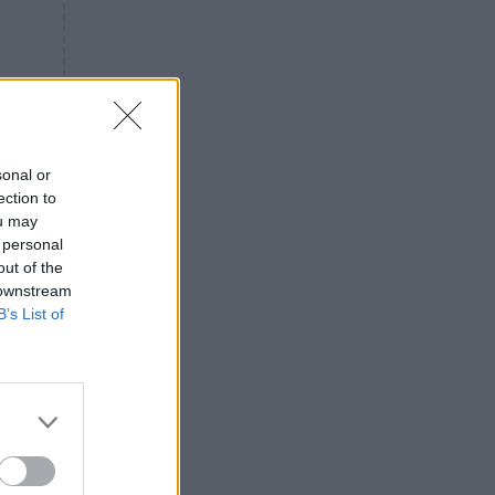
«ενόχληση» με τους πολίτες
για τα Τέμπη- «Αυτή η χώρα
είχε και άλλα δυστυχήματα»
ΠΙΣΤΗ
16:09
Μήτηρ του Ιησού: Προσευχή
στην Παναγία για τις δύσκολες
στιγμές
sonal or
ection to
ΥΓΕΙΑ
15:42
ou may
Συναγερμός στις ευρωπαϊκές
 personal
αγορές: Ανακαλούνται
out of the
πεπόνια και σταφύλια με
 downstream
φυτοφάρμακα
B’s List of
GOSSIP
15:12
Νεφέλη Μεγκ: Το βίντεο για τη
Σίσσυ Χρηστίδου έφερε
αντιδράσεις – «Είμαστε ok με
τα ενέσιμα;»
ΕΛΛΑΔΑ
14:46