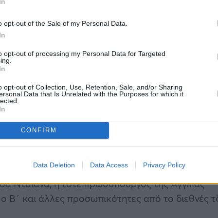
In
o opt-out of the Sale of my Personal Data.
 και τα πρώτα επαγγελματικά
In
to opt-out of processing my Personal Data for Targeted
ing.
In
Έκανε κλασσικές σπουδές στην Ελλάδα, συνέχισε
 Δραματική Σχολή Καλλιτεχνικής Εταιρείας Αθηνώ
o opt-out of Collection, Use, Retention, Sale, and/or Sharing
ersonal Data that Is Unrelated with the Purposes for which it
ηνίδας παραγωγού Λιάνας Πατέρα. «Γεννήθηκε»
lected.
In
πτισμα σε ηλικία δύο ετών.
CONFIRM
ουστράκο» και τηλεοπτικά εισβάλει στη μικρή
7 ανέλαβε την πρώτη της παραγωγή και την
Data Deletion
Data Access
Privacy Policy
Ι». Γνώρισε, μέσα από αυτή την εκπομπή, πολλέ
σα Νταϊάνα, η τότε πρωθυπουργός της Αγγλίας
 Β΄ και άλλες προσωπικότητες από το διεθνές τ