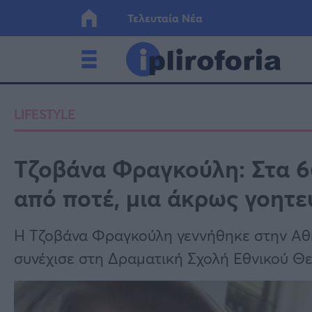
Τελευταία Νέα
Ελλάδα
Οικονο
LIFESTYLE
Κόσμος
Lifesty
Τζοβάνα Φραγκούλη: Στα 66
από ποτέ, μια άκρως γοητε
Υγεία
Γυναίκ
Η Τζοβάνα Φραγκούλη γεννήθηκε στην Αθή
συνέχισε στη Δραματική Σχολή Εθνικού Θ