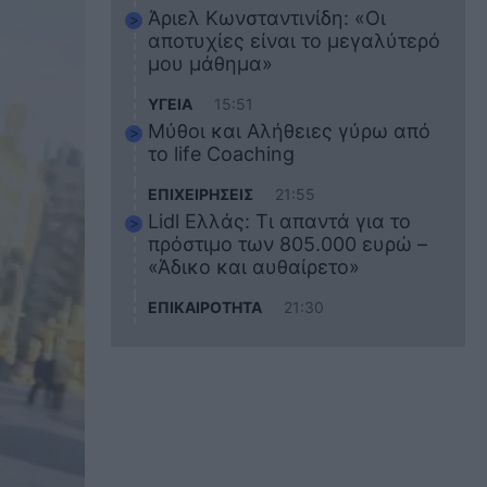
Άριελ Κωνσταντινίδη: «Οι
αποτυχίες είναι το μεγαλύτερό
μου μάθημα»
ΥΓΕΙΑ
15:51
Μύθοι και Αλήθειες γύρω από
το life Coaching
ΕΠΙΧΕΙΡΗΣΕΙΣ
21:55
Lidl Ελλάς: Τι απαντά για το
πρόστιμο των 805.000 ευρώ –
«Άδικο και αυθαίρετο»
ΕΠΙΚΑΙΡΟΤΗΤΑ
21:30
Στο εκπαιδευτικό του ταξίδι
σκοτώθηκε ο 20χρονος
ναυτικός του Blue Star Chios –
Πώς έγινε το τραγικό
δυστύχημα
ΖΩΔΙΑ
21:10
Αυτά τα 3 ζώδια θα πετύχουν