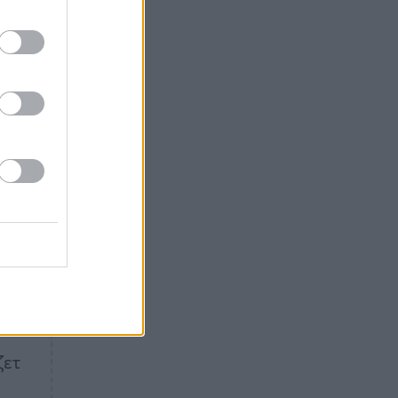
Θλίψη: Έφυγε από τη ζωή
γνωστός Έλληνας ηθοποιός
ν.
ς
ζετ