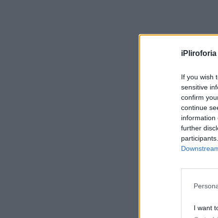
iPliroforia
If you wish 
sensitive in
confirm you
continue se
information 
further disc
participants
Downstream 
Persona
I want t