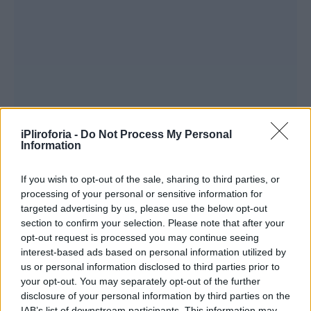
iPliroforia -
Do Not Process My Personal
Information
Υ. Γ Μία υπόσχεση απ τον Τσαμπίκο. Του
If you wish to opt-out of the sale, sharing to third parties, or
χρόνου τέτοια μέρα θα τραγουδήσει τόσο
processing of your personal or sensitive information for
δυνατά για όλους εσάς που θα τρανταξει με
targeted advertising by us, please use the below opt-out
την φωνή του όλο το σύμπαν. Τα φιλιά μας
section to confirm your selection. Please note that after your
opt-out request is processed you may continue seeing
και τις ευχές μας σε όλους και ιδιαίτερα σ
interest-based ads based on personal information utilized by
εσάς που πολεμάτε με το θηρίο που λέγεται
us or personal information disclosed to third parties prior to
your opt-out. You may separately opt-out of the further
καρκίνος. ΔΥΝΑΜΗ!!! Αγάπη, Πίστη, Ελπίδα».
disclosure of your personal information by third parties on the
IAB’s list of downstream participants. This information may