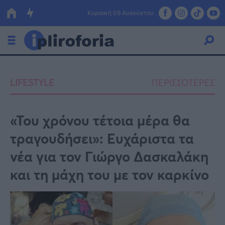
Κυριακή 09 Αυγούστου
Ελλάδα
LIFESTYLE
ΠΕΡΙΣΣΟΤΕΡΕΣ
Οικονομία
Πολιτική
«Του χρόνου τέτοια μέρα θα
τραγουδήσει»: Ευχάριστα τα
Τράπεζες
νέα για τον Γιώργο Δασκαλάκη
Επιδοτήσεις
Κόσμος
και τη μάχη του με τον καρκίνο
Lifestyle
ΕΣΠΑ
Αθλητικά