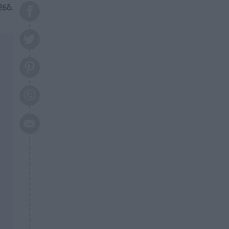
το 2026: Πότε θα έρθει η
26δ.
μεγάλη αλλαγή
ΕΠΙΚΑΙΡΟΤΗΤΑ
20:45
Τραγωδία στη Λάρισα: Νεκρός
50χρονος με αδιανόητο τρόπο
ΥΓΕΙΑ
20:20
Ελάχιστοι τη γνωρίζουν: Η
βιταμίνη που καταπολεμά
κατάθλιψη, κούραση, κόπωση
ΕΠΙΚΑΙΡΟΤΗΤΑ
19:50
ΕΚΤΑΚΤΟ: Σεισμός τώρα στην
Αττική
ΕΠΙΚΑΙΡΟΤΗΤΑ
19:20
«Συναγερμός» τώρα στη
Γλυφάδα
ΕΠΙΚΑΙΡΟΤΗΤΑ
18:45
Θλίψη: Πέθανε πολύτεκνη