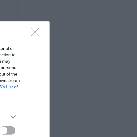
«ενόχληση» με τους πολίτες
για τα Τέμπη- «Αυτή η χώρα
είχε και άλλα δυστυχήματα»
ΠΙΣΤΗ
16:09
Μήτηρ του Ιησού: Προσευχή
στην Παναγία για τις δύσκολες
στιγμές
sonal or
ection to
ΥΓΕΙΑ
15:42
ou may
Συναγερμός στις ευρωπαϊκές
 personal
αγορές: Ανακαλούνται
out of the
πεπόνια και σταφύλια με
 downstream
φυτοφάρμακα
B’s List of
GOSSIP
15:12
Νεφέλη Μεγκ: Το βίντεο για τη
Σίσσυ Χρηστίδου έφερε
αντιδράσεις – «Είμαστε ok με
τα ενέσιμα;»
ΕΛΛΑΔΑ
14:46