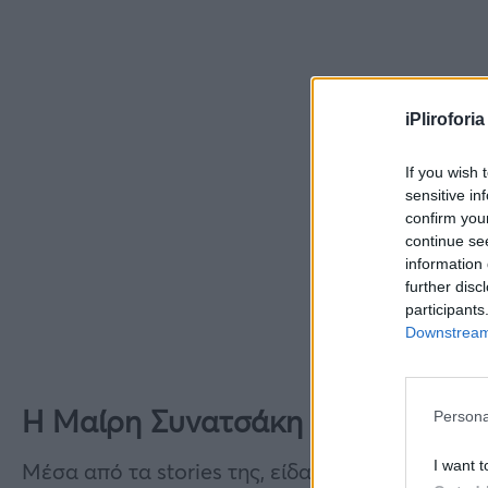
iPliroforia
If you wish 
sensitive in
confirm you
continue se
information 
further disc
participants
Downstream 
Η Μαίρη Συνατσάκη τσίριξε ψιθυρ
Persona
I want t
Μέσα από τα stories της, είδαμε πως μαζεύτηκαν 