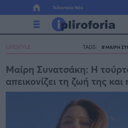
Τελευταία Νέα
Ελλάδα
Οικονο
LIFESTYLE
TAGS:
ΜΑΙΡΗ Σ
Κόσμος
Lifesty
Μαίρη Συνατσάκη: Η τούρ
απεικονίζει τη ζωή της και
Υγεία
Γυναίκ