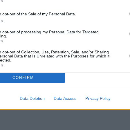
In
εσμένοι τραγουδούσαν ψιθυριστά το «Happy
εν ήθελαν να το ξυπνήσουν!
o opt-out of the Sale of my Personal Data.
In
ανε την καθιερωμένη ευχή και σίγουρα δεν
to opt-out of processing my Personal Data for Targeted
 κολικούς.
ing.
In
o opt-out of Collection, Use, Retention, Sale, and/or Sharing
ersonal Data that Is Unrelated with the Purposes for which it
lected.
In
CONFIRM
Data Deletion
Data Access
Privacy Policy