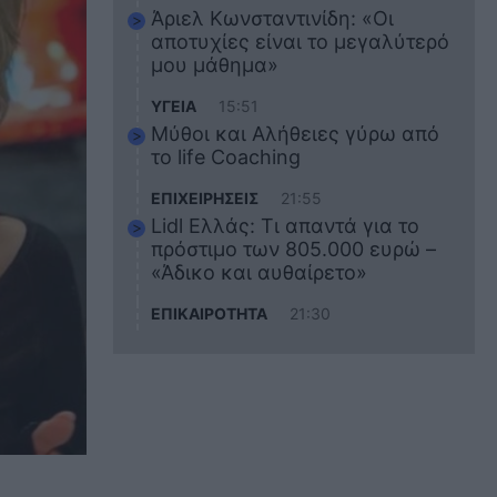
Άριελ Κωνσταντινίδη: «Οι
αποτυχίες είναι το μεγαλύτερό
μου μάθημα»
ΥΓΕΙΑ
15:51
Μύθοι και Αλήθειες γύρω από
το life Coaching
ΕΠΙΧΕΙΡΗΣΕΙΣ
21:55
Lidl Ελλάς: Τι απαντά για το
πρόστιμο των 805.000 ευρώ –
«Άδικο και αυθαίρετο»
ΕΠΙΚΑΙΡΟΤΗΤΑ
21:30
Στο εκπαιδευτικό του ταξίδι
σκοτώθηκε ο 20χρονος
ναυτικός του Blue Star Chios –
Πώς έγινε το τραγικό
δυστύχημα
ΖΩΔΙΑ
21:10
Αυτά τα 3 ζώδια θα πετύχουν