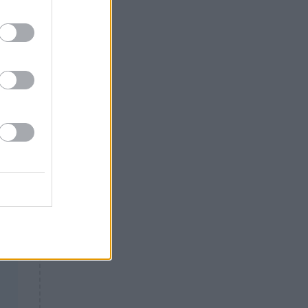
Θλίψη: Έφυγε από τη ζωή
γνωστός Έλληνας ηθοποιός