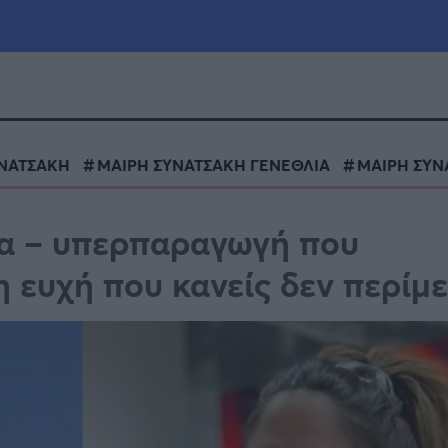
μία
Πολιτική
Τράπεζες
ΥΝΑΤΣΑΚΗ
ΜΑΙΡΗ ΣΥΝΑΤΣΑΚΗ ΓΕΝΕΘΛΙΑ
ΜΑΙΡΗ ΣΥΝ
Επιδοτήσεις
le
Αθλητικά
τα – υπερπαραγωγή που
ΕΣΠΑ
 η ευχή που κανείς δεν περίμ
α
Καιρός