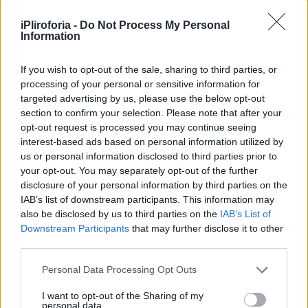
iPliroforia -
Do Not Process My Personal
Information
If you wish to opt-out of the sale, sharing to third parties, or
processing of your personal or sensitive information for
targeted advertising by us, please use the below opt-out
Όταν η δημοσιογράφος της εκπομπής τον
section to confirm your selection. Please note that after your
ρώτησε τι λέει η πεθερά για το μωρό, εκείνος
opt-out request is processed you may continue seeing
interest-based ads based on personal information utilized by
είπε ότι δεν έχουν γνωριστεί ακόμα.
us or personal information disclosed to third parties prior to
your opt-out. You may separately opt-out of the further
Εμείς να τους ευχηθούμε με το καλό να έρθει
disclosure of your personal information by third parties on the
το μωράκι τους στον κόσμο και να το χαρούν
IAB’s list of downstream participants. This information may
also be disclosed by us to third parties on the
IAB’s List of
με υγεία και ευτυχία.
Downstream Participants
that may further disclose it to other
third parties.
Personal Data Processing Opt Outs
I want to opt-out of the Sharing of my
personal data.