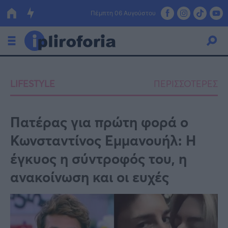
Πέμπτη 06 Αυγούστου
Ελλάδα
LIFESTYLE
ΠΕΡΙΣΣΟΤΕΡΕΣ
Οικονομία
Πολιτική
Πατέρας για πρώτη φορά ο
Κωνσταντίνος Εμμανουήλ: Η
Τράπεζες
έγκυος η σύντροφός του, η
Επιδοτήσεις
Κόσμος
ανακοίνωση και οι ευχές
Lifestyle
ΕΣΠΑ
Αθλητικά