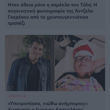
Ήταν άδεια μόνο η καρέκλα του Τόλη: Η
συγκινητική φωτογραφία της Άντζελα
Γκερέκου από το χριστουγεννιάτικο
τραπέζι
LIFESTYLE
«Υποτροπίασα, νιώθω ανήμπορος»:
Δυστυχώς ο Γιώργος Δασκαλάκης